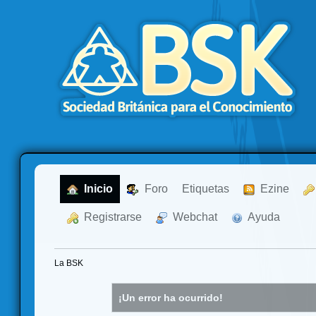
  Inicio
  Foro
Etiquetas
  Ezine
  Registrarse
  Webchat
  Ayuda
La BSK
¡Un error ha ocurrido!