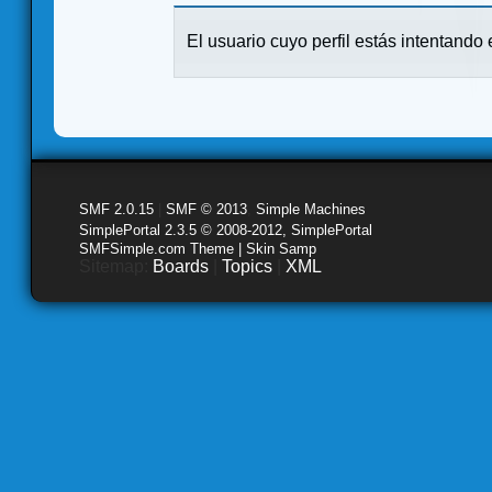
El usuario cuyo perfil estás intentando e
SMF 2.0.15
|
SMF © 2013
,
Simple Machines
SimplePortal 2.3.5 © 2008-2012, SimplePortal
SMFSimple.com Theme | Skin Samp
Sitemap:
Boards
|
Topics
|
XML