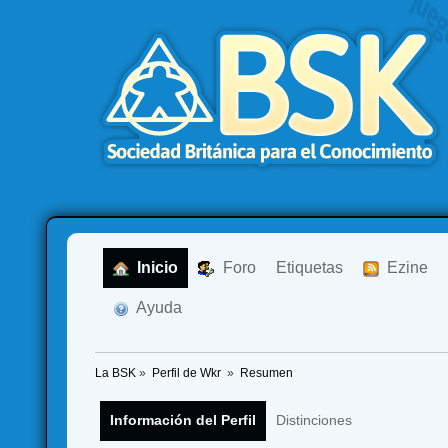
  Inicio
  Foro
Etiquetas
  Ezine
  Ayuda
La BSK
»
Perfil de Wkr 
»
Resumen
Información del Perfil
Distinciones