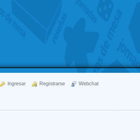
  Ingresar
  Registrarse
  Webchat