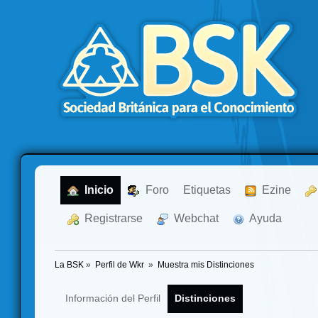
  Inicio
  Foro
Etiquetas
  Ezine
  Registrarse
  Webchat
  Ayuda
La BSK
»
Perfil de Wkr 
»
Muestra mis Distinciones
Información del Perfil
Distinciones