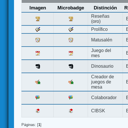
Imagen
Microbadge
Distinción
R
Reseñas
(oro)
Prolífico
Matusalén
Juego del
mes
Dinosaurio
Creador de
juegos de
mesa
Colaborador
ClBSK
Páginas: [
1
]