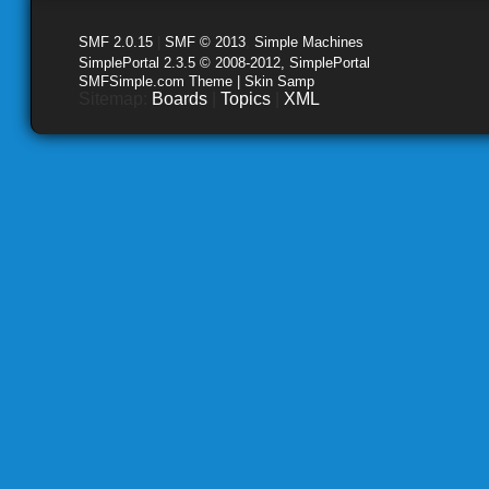
SMF 2.0.15
|
SMF © 2013
,
Simple Machines
SimplePortal 2.3.5 © 2008-2012, SimplePortal
SMFSimple.com Theme | Skin Samp
Sitemap:
Boards
|
Topics
|
XML