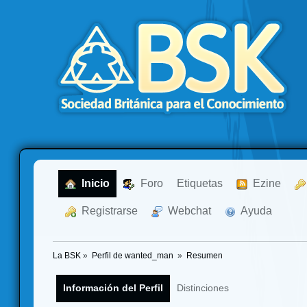
  Inicio
  Foro
Etiquetas
  Ezine
  Registrarse
  Webchat
  Ayuda
La BSK
»
Perfil de wanted_man 
»
Resumen
Información del Perfil
Distinciones