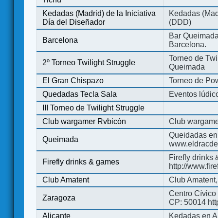
Kedadas (Madrid) de la Iniciativa
Kedadas (Madri
Día del Diseñador
(DDD)
Bar Queimada.
Barcelona
Barcelona.
Torneo de Twil
2º Torneo Twilight Struggle
Queimada
El Gran Chispazo
Torneo de Po
Quedadas Tecla Sala
Eventos lúdico
III Torneo de Twilight Struggle
Club wargamer Rvbicón
Club wargame
Queidadas en
Queimada
www.eldracde
Firefly drinks
Firefly drinks & games
http://www.fir
Club Amatent
Club Amatent,
Centro Cívico 
Zaragoza
CP: 50014 http
Alicante
Kedadas en Al