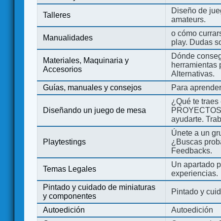
Diseño de jue
Talleres
amateurs.
o cómo currars
Manualidades
play. Dudas so
Dónde consegu
Materiales, Maquinaria y
herramientas 
Accesorios
Alternativas.
Guías, manuales y consejos
Para aprender
¿Qué te traes
Diseñando un juego de mesa
PROYECTOS co
ayudarte. Tra
Únete a un gru
Playtestings
¿Buscas probad
Feedbacks.
Un apartado pa
Temas Legales
experiencias.
Pintado y cuidado de miniaturas
Pintado y cui
y componentes
Autoedición
Autoedición