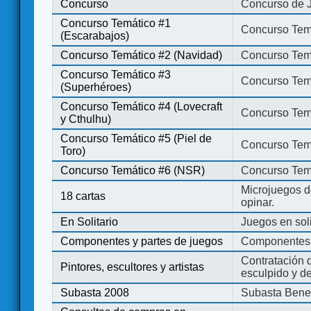
Concurso
Concurso de 
Concurso Temático #1
Concurso Temá
(Escarabajos)
Concurso Temático #2 (Navidad)
Concurso Tem
Concurso Temático #3
Concurso Tem
(Superhéroes)
Concurso Temático #4 (Lovecraft
Concurso Temá
y Cthulhu)
Concurso Temático #5 (Piel de
Concurso Temá
Toro)
Concurso Temático #6 (NSR)
Concurso Tem
Microjuegos d
18 cartas
opinar.
En Solitario
Juegos en soli
Componentes y partes de juegos
Componentes 
Contratación d
Pintores, escultores y artistas
esculpido y d
Subasta 2008
Subasta Bene