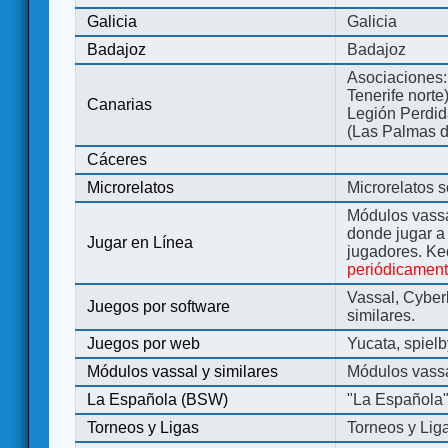
Galicia
Galicia
Badajoz
Badajoz
Asociaciones:
Tenerife norte
Canarias
Legión Perdida
(Las Palmas d
Cáceres
Microrelatos
Microrelatos 
Módulos vassa
donde jugar 
Jugar en Línea
jugadores. Ke
periódicamen
Vassal, Cyber
Juegos por software
similares.
Juegos por web
Yucata, spiel
Módulos vassal y similares
Módulos vassa
La Española (BSW)
"La Española
Torneos y Ligas
Torneos y Lig