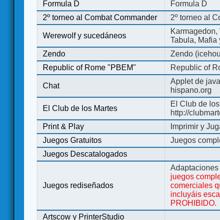
Formula D
Formula D
2º torneo al Combat Commander
2º torneo al
Karmagedon, W
Werewolf y sucedáneos
Tabula, Mafia
Zendo
Zendo (iceho
Republic of Rome "PBEM"
Republic of 
Applet de jav
Chat
hispano.org
El Club de los
El Club de los Martes
http://clubmar
Print & Play
Imprimir y Jug
Juegos Gratuitos
Juegos complet
Juegos Descatalogados
Adaptaciones 
juegos comple
Juegos rediseñados
comerciales q
incluyáis esc
PROHIBIDO.
Artscow y PrinterStudio