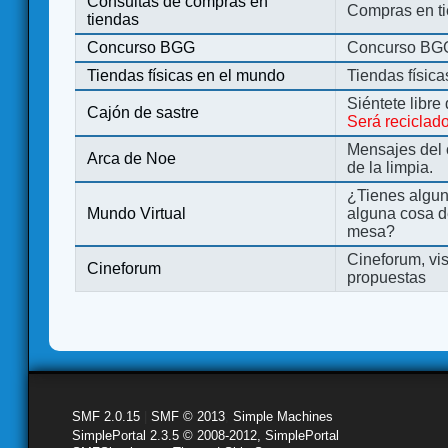
Consultas de compras en
Compras en ti
tiendas
Concurso BGG
Concurso BG
Tiendas físicas en el mundo
Tiendas físic
Siéntete libre
Cajón de sastre
Será reciclad
Mensajes del 
Arca de Noe
de la limpia.
¿Tienes algu
Mundo Virtual
alguna cosa d
mesa?
Cineforum, vis
Cineforum
propuestas
SMF 2.0.15
|
SMF © 2013
,
Simple Machines
SimplePortal 2.3.5 © 2008-2012, SimplePortal