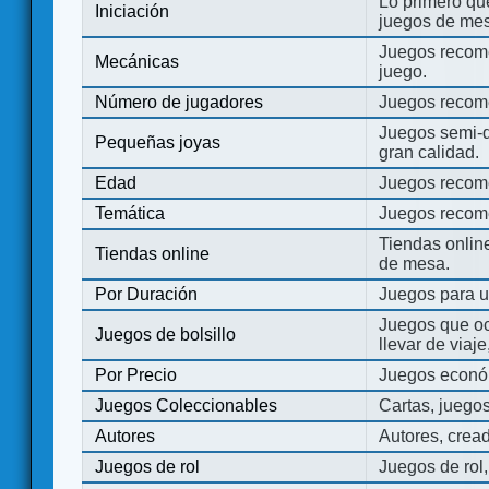
Lo primero que
Iniciación
juegos de mes
Juegos recome
Mecánicas
juego.
Número de jugadores
Juegos recom
Juegos semi-d
Pequeñas joyas
gran calidad.
Edad
Juegos recom
Temática
Juegos recom
Tiendas onli
Tiendas online
de mesa.
Por Duración
Juegos para u
Juegos que o
Juegos de bolsillo
llevar de viaje
Por Precio
Juegos económ
Juegos Coleccionables
Cartas, juego
Autores
Autores, crea
Juegos de rol
Juegos de rol,