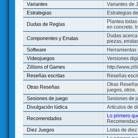
Variantes
Variantes de 
Estrategias
Estrategias d
Plantea todas
Dudas de Reglas
en concreto. 
Dudas acerca 
Componentes y Erratas
piezas, errata
Software
Herramientas 
Videojuegos
Versiones digi
Zillions of Games
http://www.zi
Reseñas escritas
Reseñas escri
Otras Reseñas 
Otras Reseñas
juegos, otros.
Sesiones de juego
Sesiones de 
Divulgación lúdica
Artículos de d
Lo primero qu
Recomendados
Recomendacion
Diez Juegos
Listas de die