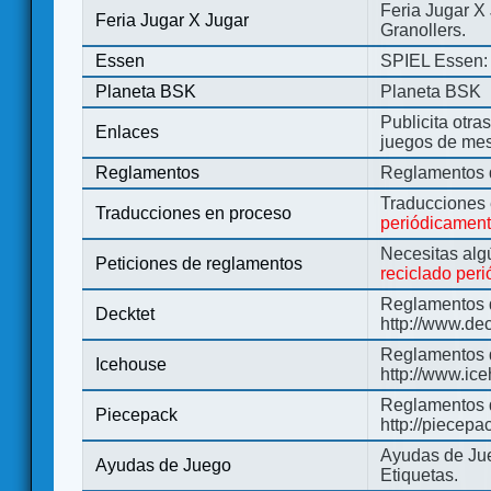
Feria Jugar X
Feria Jugar X Jugar
Granollers.
Essen
SPIEL Essen: 
Planeta BSK
Planeta BSK
Publicita otra
Enlaces
juegos de me
Reglamentos
Reglamentos d
Traducciones
Traducciones en proceso
periódicamen
Necesitas alg
Peticiones de reglamentos
reciclado per
Reglamentos d
Decktet
http://www.de
Reglamentos d
Icehouse
http://www.ic
Reglamentos 
Piecepack
http://piecepa
Ayudas de Jue
Ayudas de Juego
Etiquetas.