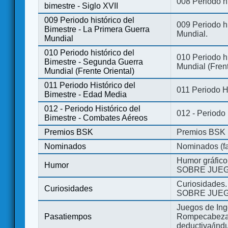
008 Periodo hi
bimestre - Siglo XVII
009 Periodo histórico del
009 Periodo hi
Bimestre - La Primera Guerra
Mundial.
Mundial
010 Periodo histórico del
010 Periodo h
Bimestre - Segunda Guerra
Mundial (Frent
Mundial (Frente Oriental)
011 Periodo Histórico del
011 Periodo H
Bimestre - Edad Media
012 - Periodo Histórico del
012 - Periodo
Bimestre - Combates Aéreos
Premios BSK
Premios BSK
Nominados
Nominados (fa
Humor gráfico
Humor
SOBRE JUEG
Curiosidades.
Curiosidades
SOBRE JUEG
Juegos de Ing
Pasatiempos
Rompecabezas
deductiva/indu