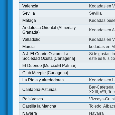
Valencia
Kedadas en V
Sevilla
Sevilla
Málaga
Kedadas bese
Andalucía Oriental (Almería y
Kedadas en An
Granada)
Valladolid
Kedadas en Va
Murcia
kedadas en M
A.J. El Cuarto Oscuro. La
Si te gustan l
Sociedad Oculta [Cartagena]
este es tu sit
El Duende [Murcia/El Palmar]
Club Meeple [Cartagena]
La Rioja y alrededores
Kedadas en L
Bar-Cafetería 
Cantabria-Asturias
XXIII, nº9, To
País Vasco
Vizcaya-Guip
Castilla la Mancha
Toledo, Albac
Navarra
Navarra