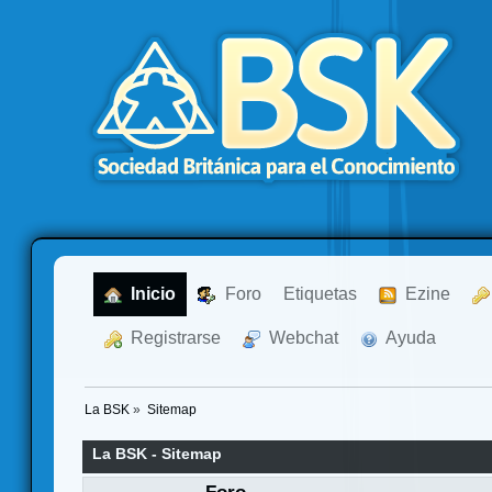
  Inicio
  Foro
Etiquetas
  Ezine
  Registrarse
  Webchat
  Ayuda
La BSK
»
Sitemap
La BSK - Sitemap