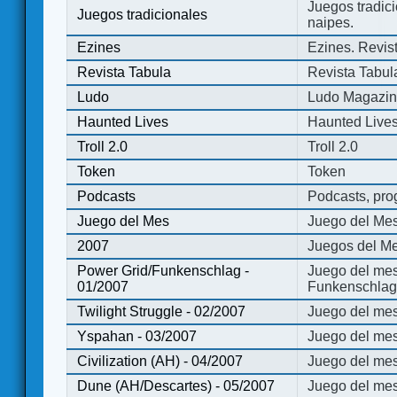
Juegos tradici
Juegos tradicionales
naipes.
Ezines
Ezines. Revist
Revista Tabula
Revista Tabul
Ludo
Ludo Magazi
Haunted Lives
Haunted Live
Troll 2.0
Troll 2.0
Token
Token
Podcasts
Podcasts, pro
Juego del Mes
Juego del Me
2007
Juegos del Me
Power Grid/Funkenschlag -
Juego del mes
01/2007
Funkenschlag 
Twilight Struggle - 02/2007
Juego del mes
Yspahan - 03/2007
Juego del me
Civilization (AH) - 04/2007
Juego del mes 
Dune (AH/Descartes) - 05/2007
Juego del me