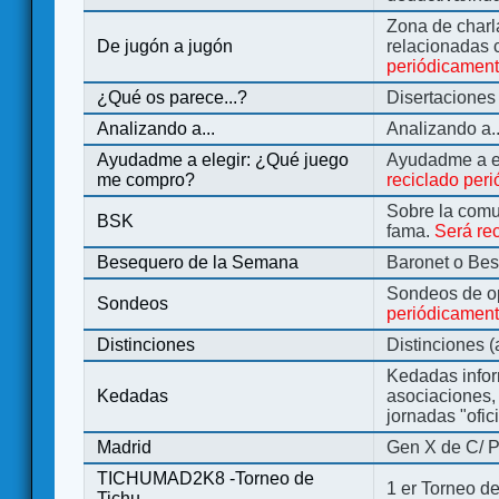
Zona de charl
De jugón a jugón
relacionadas 
periódicamen
¿Qué os parece...?
Disertaciones
Analizando a...
Analizando a..
Ayudadme a elegir: ¿Qué juego
Ayudadme a e
me compro?
reciclado per
Sobre la comu
BSK
fama.
Será re
Besequero de la Semana
Baronet o Be
Sondeos de o
Sondeos
periódicament
Distinciones
Distinciones 
Kedadas infor
Kedadas
asociaciones, 
jornadas "ofic
Madrid
Gen X de C/ P
TICHUMAD2K8 -Torneo de
1 er Torneo de
Tichu