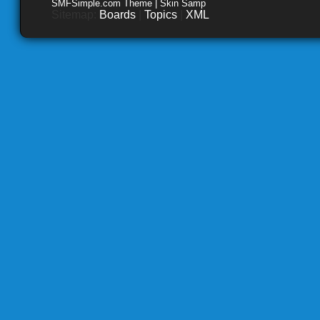
SMFSimple.com Theme | Skin Samp
Sitemap:
Boards
|
Topics
|
XML