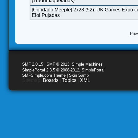
(Tradumaquetadas)
[Condado Meeple] 2x28 (52): UK Games Expo c
Eloi Pujadas
Pow
SMF 2.0.15
|
SMF © 2013
,
Simple Machines
SimplePortal 2.3.5 © 2008-2012, SimplePortal
SMFSimple.com Theme | Skin Samp
Sitemap:
Boards
|
Topics
|
XML