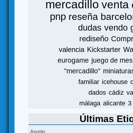
mercadillo
venta
pnp
reseña
barcel
dudas
vendo
rediseño
Comp
valencia
Kickstarter
Wa
eurogame
juego de mes
"mercadillo"
miniatura
familiar
icehouse
dados
cádiz
va
málaga
alicante
3
Últimas Eti
Asunto