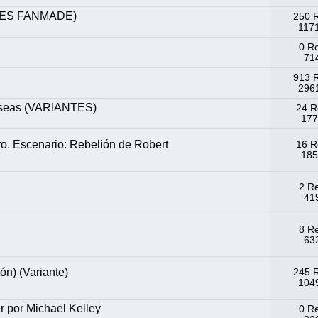
ES FANMADE)
250 
1171
0 R
714
913 
2961
rseas (VARIANTES)
24 R
177
ro. Escenario: Rebelión de Robert
16 R
185
2 R
419
8 R
632
n) (Variante)
245 
1049
er por Michael Kelley
0 R