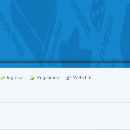
  Ingresar
  Registrarse
  Webchat