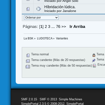
Iniciado por
Angel Sólo
Híbridación lúdica.
Iniciado por
Janalone
Páginas: [
1
]
2
3
...
76
>>
Ir Arriba
La BSK
»
LUDOTECA
»
Variantes
Tema normal
Tema 
Tema f
Tema candente (Más de 20 respuestas)
Encu
Tema muy candente (Más de 50 respuestas)
SMF 2.0.15
|
SMF © 2013
,
Simple Machines
SimplePortal 2.3.5 © 2008-2012, SimplePortal