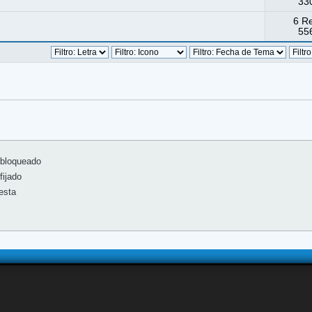
330
6 R
556
bloqueado
ijado
esta