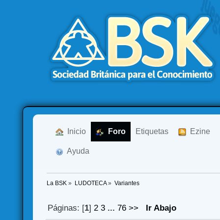
  Inicio
  Foro
Etiquetas
  Ezine
  Ayuda
La BSK
»
LUDOTECA
»
Variantes
Páginas: [
1
]
2
3
...
76
>>
Ir Abajo