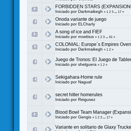
FORBIDDEN STARS (EXPANSION
Iniciado por
Darkmaikegh
«
1
2
3
...
17
»
Onoda variante de juego
Iniciado por
ELCharly
A song of ice and FIEF
Iniciado por
moebius
«
1
2
3
...
61
»
COLONIAL: Europe´s Empires Ove
Iniciado por
Darkmaikegh
«
1
2
»
Juego de Tronos: El Juego de Table
Iniciado por
shelguera
«
1
2
»
Sekigahara-Home rule
Iniciado por
Naguaf
secret hitler homerules
Iniciado por
Reigusez
Blood Bowl Team Manager (Expansió
Iniciado por
Gengis
«
1
2
3
...
17
»
Variante en solitario de Glaxy Truck