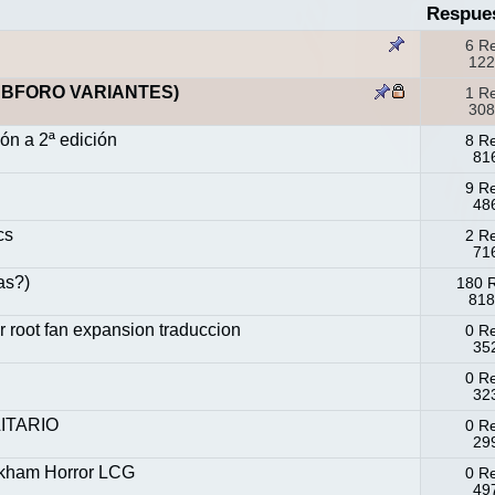
Respue
6 R
122
UBFORO VARIANTES)
1 R
308
ón a 2ª edición
8 R
816
9 R
486
cs
2 R
716
as?)
180 
818
r root fan expansion traduccion
0 R
352
0 R
323
ITARIO
0 R
299
Arkham Horror LCG
0 R
497