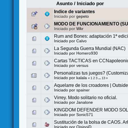
Asunto
/
Iniciado por
Indice de variantes
Iniciado por
gepeto
MODO DE FUNCIONAMIENTO (S
Iniciado por
Wkr
Rum and Bones: adaptación 1ª edici
Iniciado por
Calvo
La Segunda Guerra Mundial (NAC)
Iniciado por
Homero930
Cartas TACTICAS en CCNapoleoni
Iniciado por
versus
Personalizas tus juegos? (Customiz
Iniciado por
kalala
«
1
2
3
...
13
»
Aquelarre de los croadores | Outside
Iniciado por
spainer
Virrey. Modo solitario no oficial.
Iniciado por
Janalone
KINGDOM DEFENDER MODO SOL
Iniciado por
Sonic571
Sustitución de la bolsa de CAOS. 
Iniciado por
OisinoiD