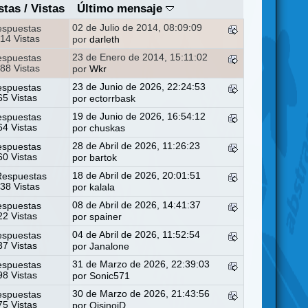
stas
/
Vistas
Último mensaje
02 de Julio de 2014, 08:09:09
espuestas
14 Vistas
por
darleth
23 de Enero de 2014, 15:11:02
espuestas
88 Vistas
por
Wkr
23 de Junio de 2026, 22:24:53
espuestas
5 Vistas
por
ectorrbask
19 de Junio de 2026, 16:54:12
espuestas
4 Vistas
por
chuskas
28 de Abril de 2026, 11:26:23
espuestas
0 Vistas
por
bartok
18 de Abril de 2026, 20:01:51
Respuestas
38 Vistas
por
kalala
08 de Abril de 2026, 14:41:37
espuestas
2 Vistas
por
spainer
04 de Abril de 2026, 11:52:54
espuestas
7 Vistas
por
Janalone
31 de Marzo de 2026, 22:39:03
espuestas
8 Vistas
por
Sonic571
30 de Marzo de 2026, 21:43:56
espuestas
5 Vistas
por
OisinoiD