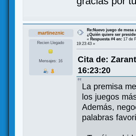
gracias por t
Re:Nuevo juego de mesa a
martineznic
¿Quién quiere ser presid
«
Respuesta #4 en:
17 de F
Recien Llegado
19:23:43 »
Cita de: Zaran
Mensajes: 16
16:23:20
La premisa me
los juegos más
Además, negoci
palabras favor