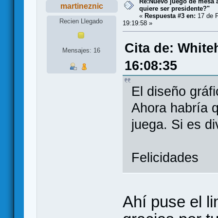
Re:Nuevo juego de mesa a
martineznic
quiere ser presidente?"
«
Respuesta #3 en:
17 de F
Recien Llegado
19:19:58 »
Cita de: White
Mensajes: 16
16:08:35
El diseño gráf
Ahora habría 
juega. Si es di
Felicidades
Ahí puse el l