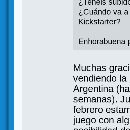
¿Tenéis subido
¿Cuándo va a s
Kickstarter?
Enhorabuena p
Muchas graci
vendiendo la 
Argentina (h
semanas). Ju
febrero esta
juego con alg