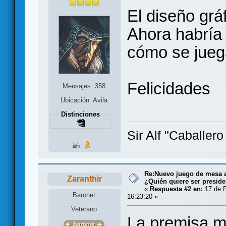
El diseño grá
Ahora habría 
cómo se juega.
Felicidades
Mensajes: 358
Ubicación: Avila
Distinciones
Sir Alf "Caballer
Re:Nuevo juego de mesa a
Zaranthir
¿Quién quiere ser presid
«
Respuesta #2 en:
17 de F
Baronet
16:23:20 »
Veterano
La premisa m