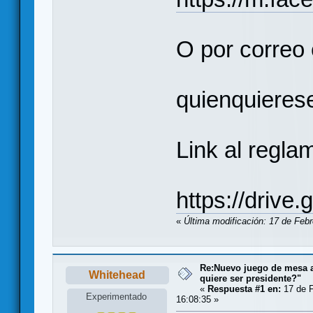
O por correo 
quienquieres
Link al regla
https://dri
«
Última modificación: 17 de Febr
Re:Nuevo juego de mesa a
Whitehead
quiere ser presidente?"
«
Respuesta #1 en:
17 de F
Experimentado
16:08:35 »