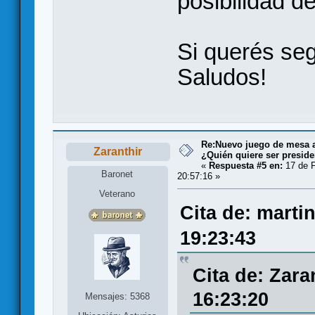
posibilidad de
Si querés seg
Saludos!
Re:Nuevo juego de mesa a
Zaranthir
¿Quién quiere ser presid
«
Respuesta #5 en:
17 de F
Baronet
20:57:16 »
Veterano
Cita de: marti
19:23:43
Cita de: Zara
16:23:20
Mensajes: 5368