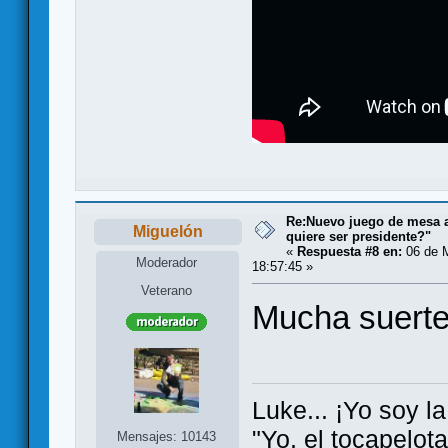
Re:Nuevo juego de mesa a
Miguelón
quiere ser presidente?"
«
Respuesta #8 en:
06 de M
Moderador
18:57:45 »
Veterano
Mucha suerte
Luke... ¡Yo soy la
"Yo, el tocapelot
Mensajes: 10143