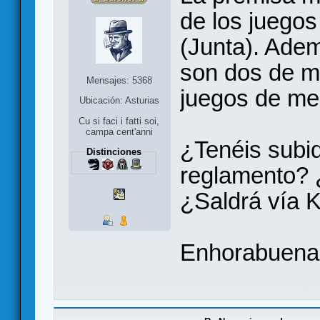
de los juego
(Junta). Adem
son dos de mi
Mensajes: 5368
juegos de me
Ubicación: Asturias
Cu si faci i fatti soi,
campa cent'anni
¿Tenéis subid
Distinciones
reglamento? ¿
¿Saldrá vía K
Enhorabuena 