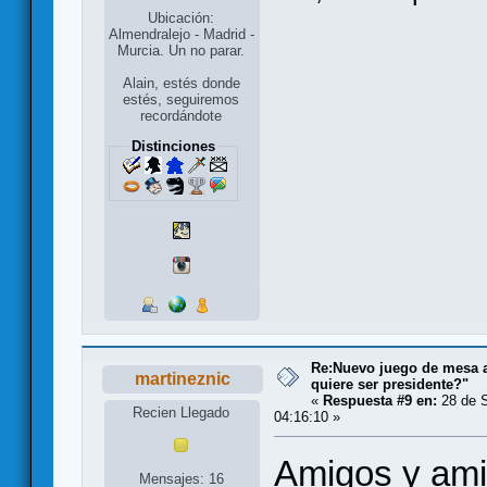
Ubicación:
Almendralejo - Madrid -
Murcia. Un no parar.
Alain, estés donde
estés, seguiremos
recordándote
Distinciones
Re:Nuevo juego de mesa a
martineznic
quiere ser presidente?"
«
Respuesta #9 en:
28 de S
Recien Llegado
04:16:10 »
Amigos y amig
Mensajes: 16