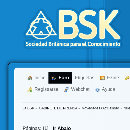
  Inicio
  Foro
Etiquetas
  Ezine
  Registrarse
  Webchat
  Ayuda
La BSK
»
GABINETE DE PRENSA
»
Novedades / Actualidad
»
Nue
Páginas: [
1
]
Ir Abajo