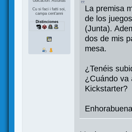
Ubicación: Asturias
La premisa 
Cu si faci i fatti soi,
campa cent'anni
de los juego
Distinciones
(Junta). Ade
dos de mis p
mesa.
¿Tenéis subid
¿Cuándo va a
Kickstarter?
Enhorabuena 