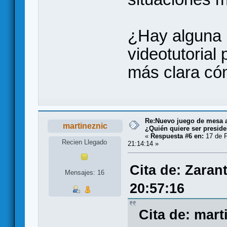
¿Hay alguna 
videotutorial
más clara có
Re:Nuevo juego de mesa a
martineznic
¿Quién quiere ser presid
«
Respuesta #6 en:
17 de F
Recien Llegado
21:14:14 »
Cita de: Zaran
Mensajes: 16
20:57:16
Cita de: mart