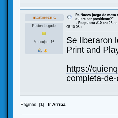
Re:Nuevo juego de mesa a
martineznic
quiere ser presidente?"
«
Respuesta #10 en:
26 de 
Recien Llegado
05:10:08 »
Se liberaron 
Mensajes: 16
Print and Pla
https://quie
completa-de-q
Páginas: [
1
]
Ir Arriba