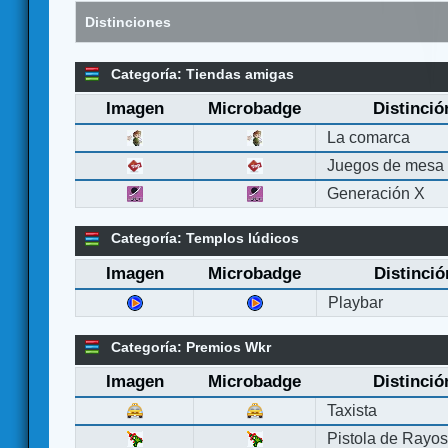
Distinciones
Categoría: Tiendas amigas
Imagen
Microbadge
Distinció
La comarca
Juegos de mesa
Generación X
Categoría: Templos lúdicos
Imagen
Microbadge
Distinció
Playbar
Categoría: Premios Wkr
Imagen
Microbadge
Distinció
Taxista
Pistola de Rayo