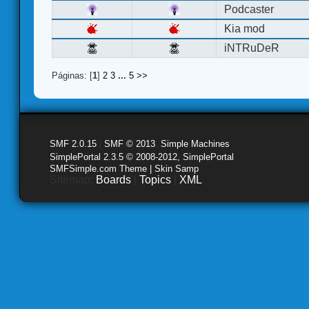
Podcaster
Kia mod
iNTRuDeR
Páginas: [
1
]
2
3
...
5
>>
SMF 2.0.15
|
SMF © 2013
,
Simple Machines
SimplePortal 2.3.5 © 2008-2012, SimplePortal
SMFSimple.com Theme | Skin Samp
Sitemap:
Boards
|
Topics
|
XML