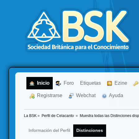
  Inicio
  Foro
Etiquetas
  Ezine
  Registrarse
  Webchat
  Ayuda
La BSK
»
Perfil de Celacanto 
»
Muestra todas las Distinciones dis
Información del Perfil
Distinciones