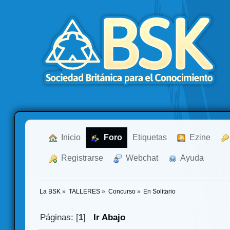
  Inicio
  Foro
Etiquetas
  Ezine
  Registrarse
  Webchat
  Ayuda
La BSK
»
TALLERES
»
Concurso
»
En Solitario
Páginas: [
1
]
Ir Abajo