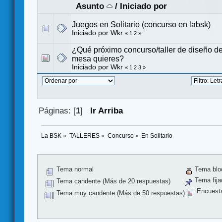
Asunto
/
Iniciado por
Juegos en Solitario (concurso en labsk)
Iniciado por
Wkr
«
1
2
»
¿Qué próximo concurso/taller de diseño d
mesa quieres?
Iniciado por
Wkr
«
1
2
3
»
Páginas: [
1
]
Ir Arriba
La BSK
»
TALLERES
»
Concurso
»
En Solitario
Tema normal
Tema blo
Tema fija
Tema candente (Más de 20 respuestas)
Encuest
Tema muy candente (Más de 50 respuestas)