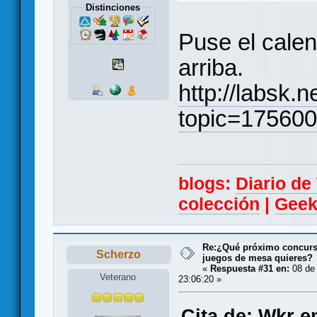
Distinciones
Puse el cale
arriba.
http://labsk.
topic=17560
blogs:
Diario d
colección
|
Geek
Re:¿Qué próximo concurso
Scherzo
juegos de mesa quieres?
«
Respuesta #31 en:
08 de 
Veterano
23:06:20 »
Cita de: Wkr e