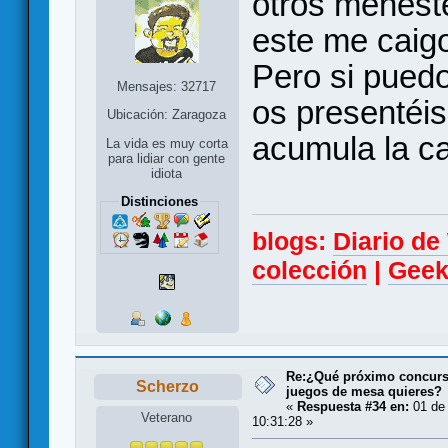
otros menest
este me caig
Pero si puedo
Mensajes: 32717
os presentéi
Ubicación: Zaragoza
acumula la ca
La vida es muy corta
para lidiar con gente
idiota
Distinciones
blogs:
Diario d
colección
|
Geek
Re:¿Qué próximo concurso
Scherzo
juegos de mesa quieres?
«
Respuesta #34 en:
01 de 
Veterano
10:31:28 »