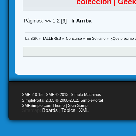
colección
|
Geek
Páginas:
<<
1
2
[
3
]
Ir Arriba
La BSK
»
TALLERES
»
Concurso
»
En Solitario
»
¿Qué próximo c
SMF 2.0.15
|
SMF © 2013
,
Simple Machines
SimplePortal 2.3.5 © 2008-2012, SimplePortal
SMFSimple.com Theme | Skin Samp
Sitemap:
Boards
|
Topics
|
XML