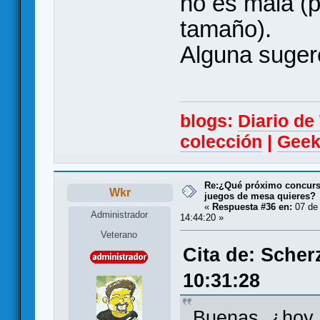
no es mala (p
tamaño).
Alguna suger
blogs:
Diario d
colección
|
Geek
Re:¿Qué próximo concurso
Wkr
juegos de mesa quieres?
«
Respuesta #36 en:
07 de 
Administrador
14:44:20 »
Veterano
Cita de: Scher
10:31:28
Buenas, ¿hoy s