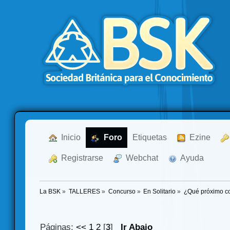
  Inicio
  Foro
Etiquetas
  Ezine
  Registrarse
  Webchat
  Ayuda
La BSK
»
TALLERES
»
Concurso
»
En Solitario
»
¿Qué próximo co
Páginas:
<<
1
2
[
3
]
Ir Abajo