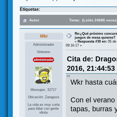
Etiquetas:
Autor
Tema: (Leído 24686 veces
Re:¿Qué próximo concurso
Wkr
juegos de mesa quieres?
«
Respuesta #30 en:
05 de 
Administrador
09:16:17 »
Veterano
Cita de: Drago
2016, 21:44:53
Wkr hasta cuá
Mensajes: 32717
Ubicación: Zaragoza
Con el verano 
La vida es muy corta
tapas, burras 
para lidiar con gente
idiota