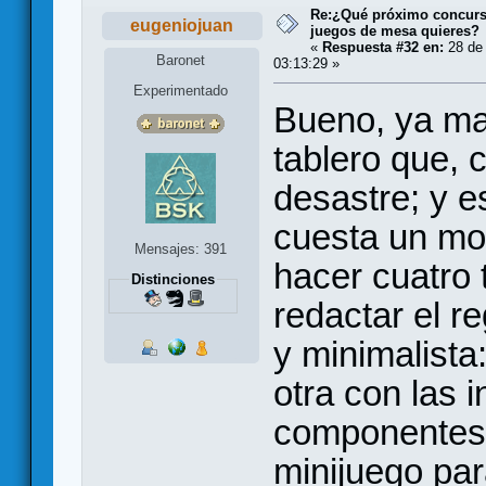
Re:¿Qué próximo concurso
eugeniojuan
juegos de mesa quieres?
«
Respuesta #32 en:
28 de 
Baronet
03:13:29 »
Experimentado
Bueno, ya mad
tablero que,
desastre; y 
cuesta un mon
Mensajes: 391
hacer cuatro 
Distinciones
redactar el r
y minimalista:
otra con las 
componentes s
minijuego para