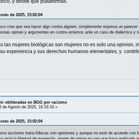
blico, y desde que plataformas.
gosto de 2025, 15:02:04
oco creo que sea hacer algo contra alguien, simplemente expresa un parecer 
onas opinan y argumentan en contra estamos ante un caso de dialéctica y re
o las mujeres biológicas son mujeres no es solo una opinion, im
r su experiencia y sus derechos humanos elementales, y contribu
vir obliteradas en BGG por racismo
 de Agosto de 2025, 16:33:16 »
gosto de 2025, 15:02:04
omo acciones trans-fóbicas son opiniones y aunque no esté de acuerdo con l
eso está la libertad de expresión, aparte de opinar no veo que haya realizado a