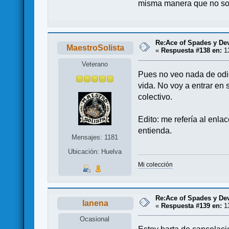
misma manera que no son
Re:Ace of Spades y De
MaestroSolista
«
Respuesta #138 en:
13
Veterano
Pues no veo nada de odio
vida. No voy a entrar en 
colectivo.
Edito: me refería al enla
entienda.
Mensajes: 1181
Ubicación: Huelva
Mi colección
Re:Ace of Spades y De
lanena
«
Respuesta #139 en:
13
Ocasional