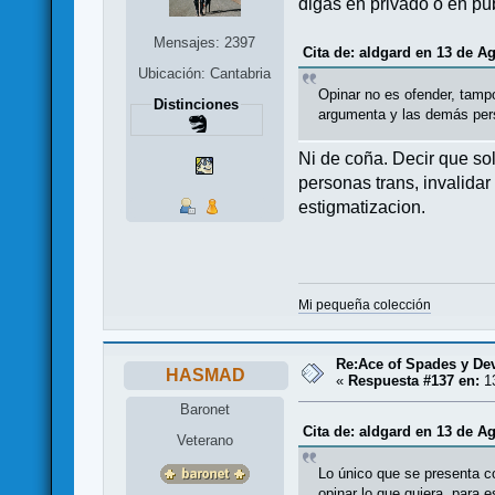
digas en privado o en pú
Mensajes: 2397
Cita de: aldgard en 13 de A
Ubicación: Cantabria
Opinar no es ofender, tamp
Distinciones
argumenta y las demás pers
Ni de coña. Decir que sol
personas trans, invalida
estigmatizacion.
Mi pequeña colección
Re:Ace of Spades y De
HASMAD
«
Respuesta #137 en:
13
Baronet
Cita de: aldgard en 13 de A
Veterano
Lo único que se presenta c
opinar lo que quiera, para 