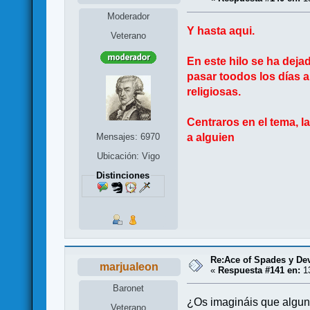
Moderador
Y hasta aqui.
Veterano
En este hilo se ha dej
pasar toodos los días a
religiosas.
Centraros en el tema, l
a alguien
Mensajes: 6970
Ubicación: Vigo
Distinciones
Re:Ace of Spades y De
marjualeon
«
Respuesta #141 en:
13
Baronet
¿Os imagináis que alguna 
Veterano