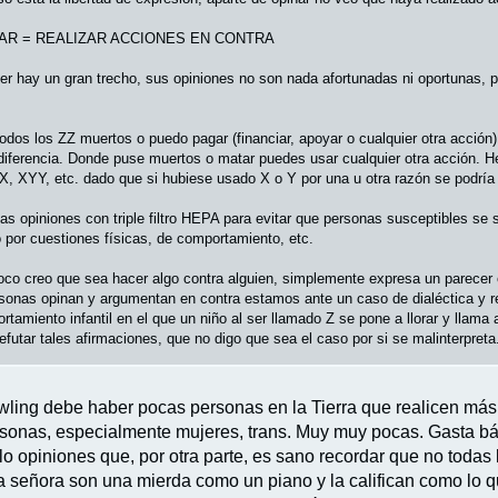
PINAR = REALIZAR ACCIONES EN CONTRA
er hay un gran trecho, sus opiniones no son nada afortunadas ni oportunas, p
.
odos los ZZ muertos o puedo pagar (financiar, apoyar o cualquier otra acción)
diferencia. Donde puse muertos o matar puedes usar cualquier otra acción. He
 XYY, etc. dado que si hubiese usado X o Y por una u otra razón se podría 
las opiniones con triple filtro HEPA para evitar que personas susceptibles s
 por cuestiones físicas, de comportamiento, etc.
oco creo que sea hacer algo contra alguien, simplemente expresa un parecer 
onas opinan y argumentan en contra estamos ante un caso de dialéctica y re
rtamiento infantil en el que un niño al ser llamado Z se pone a llorar y llama
efutar tales afirmaciones, que no digo que sea el caso por si se malinterpreta
wling debe haber pocas personas en la Tierra que realicen má
rsonas, especialmente mujeres, trans. Muy muy pocas. Gasta b
lo opiniones que, por otra parte, es sano recordar que no todas 
a señora son una mierda como un piano y la califican como lo q