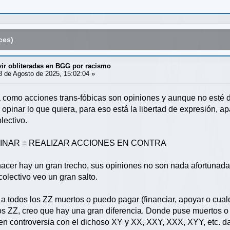
ces)
vir obliteradas en BGG por racismo
 de Agosto de 2025, 15:02:04 »
a como acciones trans-fóbicas son opiniones y aunque no esté 
opinar lo que quiera, para eso está la libertad de expresión, a
lectivo.
 OPINAR = REALIZAR ACCIONES EN CONTRA
hacer hay un gran trecho, sus opiniones no son nada afortunadas
olectivo veo un gran salto.
a todos los ZZ muertos o puedo pagar (financiar, apoyar o cualq
os ZZ, creo que hay una gran diferencia. Donde puse muertos o
en controversia con el dichoso XY y XX, XXY, XXX, XYY, etc. d