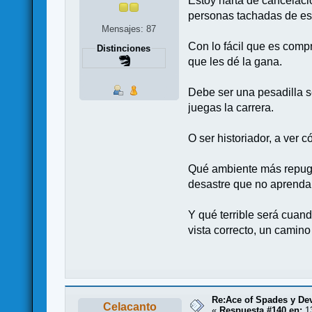
Estoy harta de cancelaci
personas tachadas de esto
Mensajes: 87
Con lo fácil que es compr
Distinciones
que les dé la gana.
Debe ser una pesadilla se
juegas la carrera.
O ser historiador, a ver
Qué ambiente más repugna
desastre que no aprendamo
Y qué terrible será cua
vista correcto, un camino
Re:Ace of Spades y De
Celacanto
«
Respuesta #140 en:
13