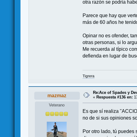
otra razón se podría habe
Parece que hay que verte
más de 60 años he tenido
Opinar no es ofender, ta
otras personas, si lo ar
Me recuerda al típico com
defienda en lugar de busc
Tigrera
Re:Ace of Spades y De
mazmaz
«
Respuesta #136 en:
13
Veterano
Es que sí realiza "ACCIO
no de si sus opiniones so
Por otro lado, tú puedes 