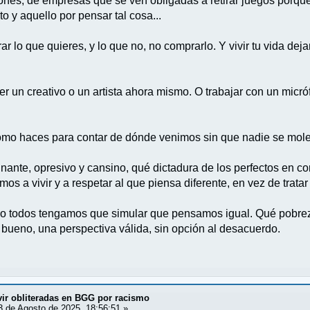
ones, de empresas que se ven obligadas a retirar juegos porqu
 y aquello por pensar tal cosa...
ar lo que quieres, y lo que no, no comprarlo. Y vivir tu vida d
r un creativo o un artista ahora mismo. O trabajar con un micró
 cómo haces para contar de dónde venimos sin que nadie se mole
nte, opresivo y cansino, qué dictadura de los perfectos en co
s a vivir y a respetar al que piensa diferente, en vez de tratar
ndo todos tengamos que simular que pensamos igual. Qué pobrez
 bueno, una perspectiva válida, sin opción al desacuerdo.
vir obliteradas en BGG por racismo
 de Agosto de 2025, 18:56:51 »