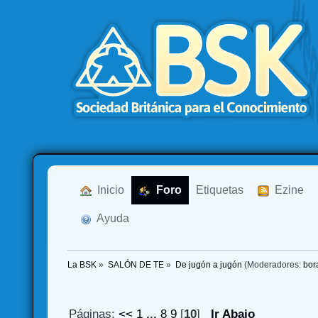
  Inicio
  Foro
Etiquetas
  Ezine
  Ayuda
La BSK
»
SALÓN DE TE
»
De jugón a jugón
(Moderadores:
bor
Páginas:
<<
1
...
8
9
[
10
]
Ir Abajo