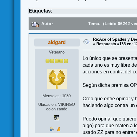
Etiquetas:
Autor
Tema: (Leído 66242 ve
Re:Ace of Spades y De
aldgard
«
Respuesta #135 en:
13
Veterano
Lo único que se present
cada uno es muy libre de 
acciones en contra del co
Según dicha premisa
Mensajes: 1030
Creo que entre opinar y 
Ubicación: VIKINGO
haciendo algo contra un c
colonizando
Puedo opinar que quiero 
algo) para que maten a l
usado ZZ para no entrar 