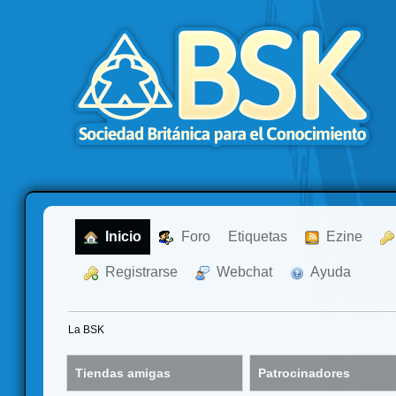
  Inicio
  Foro
Etiquetas
  Ezine
  Registrarse
  Webchat
  Ayuda
La BSK
Tiendas amigas
Patrocinadores