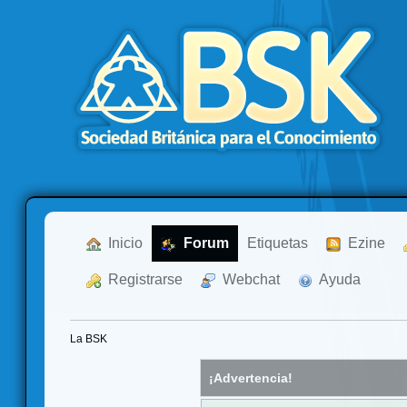
  Inicio
  Forum
Etiquetas
  Ezine
  Registrarse
  Webchat
  Ayuda
La BSK
¡Advertencia!