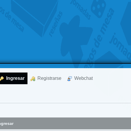
  Ingresar
  Registrarse
  Webchat
ngresar