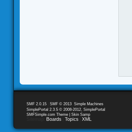
SMF 2.0.15
|
SMF © 2013
,
Simple Machines
SimplePortal 2.3.5 © 2008-2012, SimplePortal
SMFSimple.com Theme | Skin Samp
Sitemap:
Boards
|
Topics
|
XML