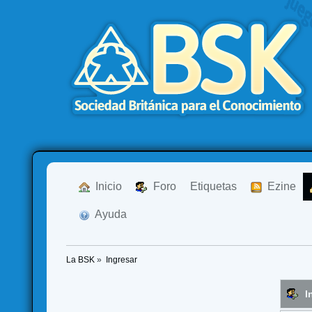
  Inicio
  Foro
Etiquetas
  Ezine
  Ayuda
La BSK
»
Ingresar
I