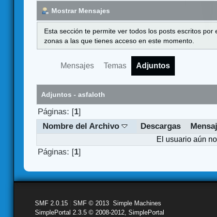
Mostrar Mensajes
Esta sección te permite ver todos los posts escritos por
zonas a las que tienes acceso en este momento.
Mensajes
Temas
Adjuntos
Adjuntos - asfaloth
Páginas: [
1
]
Nombre del Archivo
Descargas
Mensa
El usuario aún no
Páginas: [
1
]
SMF 2.0.15
|
SMF © 2013
,
Simple Machines
SimplePortal 2.3.5 © 2008-2012, SimplePortal