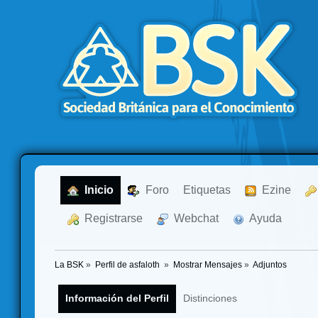
  Inicio
  Foro
Etiquetas
  Ezine
  Registrarse
  Webchat
  Ayuda
La BSK
»
Perfil de asfaloth 
»
Mostrar Mensajes
»
Adjuntos
Información del Perfil
Distinciones