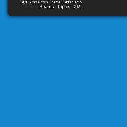
SMFSimple.com Theme | Skin Samp
Sitemap:
Boards
|
Topics
|
XML