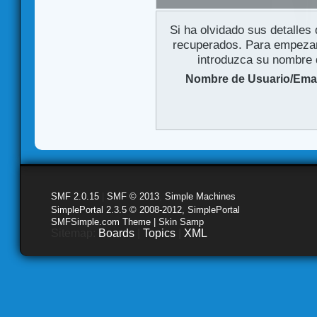
Si ha olvidado sus detalles
recuperados. Para empezar 
introduzca su nombre d
Nombre de Usuario/Emai
SMF 2.0.15
|
SMF © 2013
,
Simple Machines
SimplePortal 2.3.5 © 2008-2012, SimplePortal
SMFSimple.com Theme | Skin Samp
Sitemap:
Boards
|
Topics
|
XML