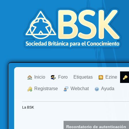
  Inicio
  Foro
Etiquetas
  Ezine
  Registrarse
  Webchat
  Ayuda
La BSK
Recordatorio de autenticación