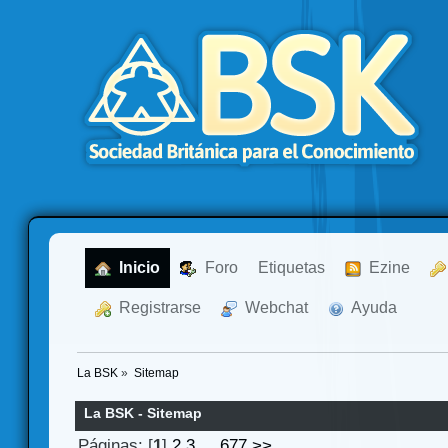
  Inicio
  Foro
Etiquetas
  Ezine
  Registrarse
  Webchat
  Ayuda
La BSK
»
Sitemap
La BSK - Sitemap
Páginas: [
1
]
2
3
...
677
>>