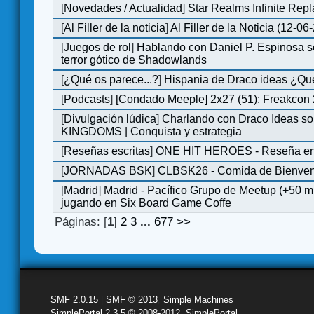
[
Novedades / Actualidad
]
Star Realms Infinite Repl
[
Al Filler de la noticia
]
Al Filler de la Noticia (12-06
[
Juegos de rol
]
Hablando con Daniel P. Espinosa s
terror gótico de Shadowlands
[
¿Qué os parece...?
]
Hispania de Draco ideas ¿Qu
[
Podcasts
]
[Condado Meeple] 2x27 (51): Freakcon
[
Divulgación lúdica
]
Charlando con Draco Ideas s
KINGDOMS | Conquista y estrategia
[
Reseñas escritas
]
ONE HIT HEROES - Reseña en 
[
JORNADAS BSK
]
CLBSK26 - Comida de Bienve
[
Madrid
]
Madrid - Pacífico Grupo de Meetup (+50 
jugando en Six Board Game Coffe
Páginas: [
1
]
2
3
...
677
>>
SMF 2.0.15
|
SMF © 2013
,
Simple Machines
SimplePortal 2.3.5 © 2008-2012, SimplePortal