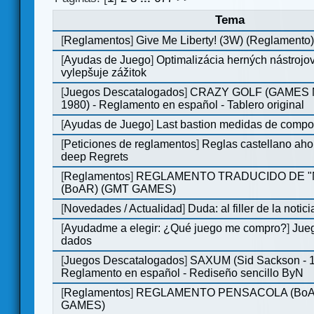
Tema
[
Reglamentos
]
Give Me Liberty! (3W) (Reglamento
[
Ayudas de Juego
]
Optimalizácia herných nástrojo
vylepšuje zážitok
[
Juegos Descatalogados
]
CRAZY GOLF (GAMES M
1980) - Reglamento en español - Tablero original
[
Ayudas de Juego
]
Last bastion medidas de comp
[
Peticiones de reglamentos
]
Reglas castellano aho
deep Regrets
[
Reglamentos
]
REGLAMENTO TRADUCIDO DE 
(BoAR) (GMT GAMES)
[
Novedades / Actualidad
]
Duda: al filler de la notici
[
Ayudadme a elegir: ¿Qué juego me compro?
]
Jueg
dados
[
Juegos Descatalogados
]
SAXUM (Sid Sackson - 
Reglamento en español - Rediseño sencillo ByN
[
Reglamentos
]
REGLAMENTO PENSACOLA (BoA
GAMES)