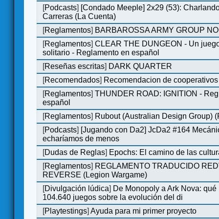
[
Podcasts
]
[Condado Meeple] 2x29 (53): Charlando
Carreras (La Cuenta)
[
Reglamentos
]
BARBAROSSA ARMY GROUP NO
[
Reglamentos
]
CLEAR THE DUNGEON - Un juego 
solitario - Reglamento en español
[
Reseñas escritas
]
DARK QUARTER
[
Recomendados
]
Recomendacion de cooperativos 
[
Reglamentos
]
THUNDER ROAD: IGNITION - Regl
español
[
Reglamentos
]
Rubout (Australian Design Group) 
[
Podcasts
]
[Jugando con Da2] JcDa2 #164 Mecáni
echaríamos de menos
[
Dudas de Reglas
]
Epochs: El camino de las cultu
[
Reglamentos
]
REGLAMENTO TRADUCIDO RED
REVERSE (Legion Wargame)
[
Divulgación lúdica
]
De Monopoly a Ark Nova: qué
104.640 juegos sobre la evolución del di
[
Playtestings
]
Ayuda para mi primer proyecto