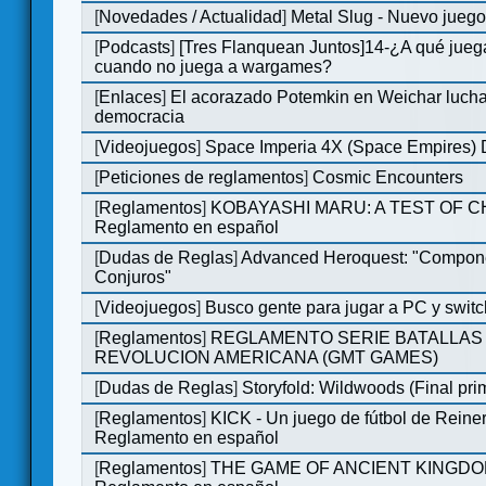
[
Novedades / Actualidad
]
Metal Slug - Nuevo jueg
[
Podcasts
]
[Tres Flanquean Juntos]14-¿A qué jue
cuando no juega a wargames?
[
Enlaces
]
El acorazado Potemkin en Weichar lucha
democracia
[
Videojuegos
]
Space Imperia 4X (Space Empires) D
[
Peticiones de reglamentos
]
Cosmic Encounters
[
Reglamentos
]
KOBAYASHI MARU: A TEST OF 
Reglamento en español
[
Dudas de Reglas
]
Advanced Heroquest: "Compon
Conjuros"
[
Videojuegos
]
Busco gente para jugar a PC y switc
[
Reglamentos
]
REGLAMENTO SERIE BATALLAS 
REVOLUCION AMERICANA (GMT GAMES)
[
Dudas de Reglas
]
Storyfold: Wildwoods (Final prim
[
Reglamentos
]
KICK - Un juego de fútbol de Reiner
Reglamento en español
[
Reglamentos
]
THE GAME OF ANCIENT KINGDO