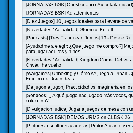
[
JORNADAS BSK
]
Cuestionario ( Autor kalamidad
[
JORNADAS BSK
]
Agrademientos
[
Diez Juegos
]
10 juegos ideales para llevarte de 
[
Novedades / Actualidad
]
Gloom of Kilforth.
[
Podcasts
]
[Tres Flanquean Juntos] 13 - Desde Ru
[
Ayudadme a elegir: ¿Qué juego me compro?
]
Mejo
para jugar adultos y niños
[
Novedades / Actualidad
]
Kingdom Come: Delivera
Chvátil ha vuelto
[
Wargames
]
Unboxing y Cómo se juega a Urban Op
Edición de DracoIdeas
[
De jugón a jugón
]
Practicidad vs imaginería en lo
[
Sondeos
]
¿ A qué juego has jugado más veces, qu
colección?
[
Divulgación lúdica
]
Jugar a juegos de mesa con u
[
JORNADAS BSK
]
DEMOS URMS en CLBSK 26
[
Pintores, escultores y artistas
]
Pintor Alicante y en