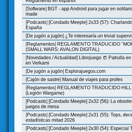
Reglamento en español
[
Software
]
BGT - app Android para jugar en solitari
made
[
Podcasts
]
[Condado Meeple] 2x33 (57): Charlan
España
[
De jugón a jugón
]
¿Te interesaría un trivial super
[
Reglamentos
]
REGLAMENTO TRADUCIDO "MO
(SMALL WARS: AVALON DIGITAL)
[
Novedades / Actualidad
]
Librojuego 📒 Patrulla en
en Verkami
[
De jugón a jugón
]
Explorajuegos.com
[
Cajón de sastre
]
Manual de viajes para profes
[
Reglamentos
]
REGLAMENTO TRADUCIDO HILL
(Legión Wargame)
[
Podcasts
]
[Condado Meeple] 2x32 (56): La obsole
juegos de mesa
[
Podcasts
]
[Condado Meeple] 2x31 (55): Tops, dec
estadísticas mitad 2026
[
Podcasts
]
[Condado Meeple] 2x30 (54): Especial