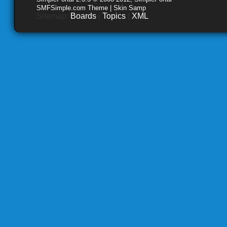
SMFSimple.com Theme | Skin Samp
Sitemap:
Boards
|
Topics
|
XML