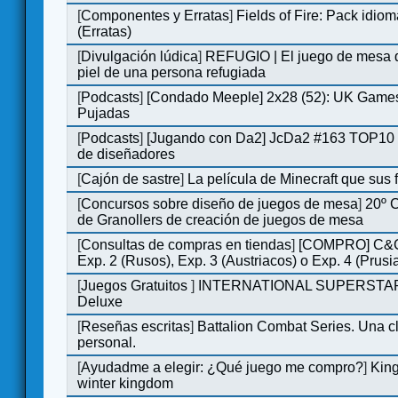
[
Componentes y Erratas
]
Fields of Fire: Pack id
(Erratas)
[
Divulgación lúdica
]
REFUGIO | El juego de mesa q
piel de una persona refugiada
[
Podcasts
]
[Condado Meeple] 2x28 (52): UK Games
Pujadas
[
Podcasts
]
[Jugando con Da2] JcDa2 #163 TOP10 
de diseñadores
[
Cajón de sastre
]
La película de Minecraft que sus 
[
Concursos sobre diseño de juegos de mesa
]
20º 
de Granollers de creación de juegos de mesa
[
Consultas de compras en tiendas
]
[COMPRO] C&C
Exp. 2 (Rusos), Exp. 3 (Austriacos) o Exp. 4 (Prusi
[
Juegos Gratuitos
]
INTERNATIONAL SUPERSTA
Deluxe
[
Reseñas escritas
]
Battalion Combat Series. Una cl
personal.
[
Ayudadme a elegir: ¿Qué juego me compro?
]
King
winter kingdom