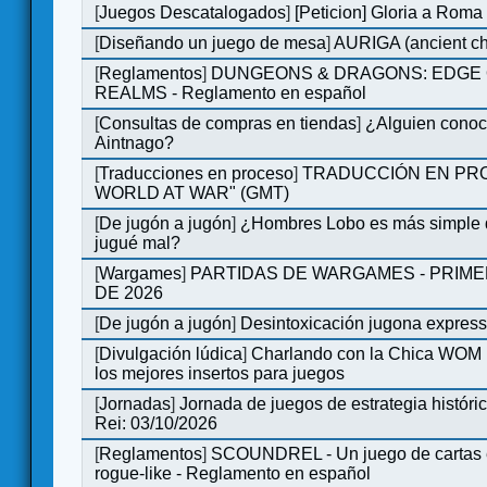
[
Juegos Descatalogados
]
[Peticion] Gloria a Roma
[
Diseñando un juego de mesa
]
AURIGA (ancient cha
[
Reglamentos
]
DUNGEONS & DRAGONS: EDGE 
REALMS - Reglamento en español
[
Consultas de compras en tiendas
]
¿Alguien conoce
Aintnago?
[
Traducciones en proceso
]
TRADUCCIÓN EN PRO
WORLD AT WAR" (GMT)
[
De jugón a jugón
]
¿Hombres Lobo es más simple q
jugué mal?
[
Wargames
]
PARTIDAS DE WARGAMES - PRIM
DE 2026
[
De jugón a jugón
]
Desintoxicación jugona expres
[
Divulgación lúdica
]
Charlando con la Chica WOM |
los mejores insertos para juegos
[
Jornadas
]
Jornada de juegos de estrategia históri
Rei: 03/10/2026
[
Reglamentos
]
SCOUNDREL - Un juego de cartas e
rogue-like - Reglamento en español