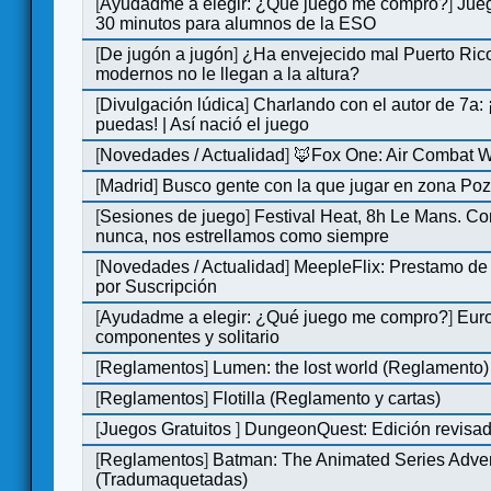
[
Ayudadme a elegir: ¿Qué juego me compro?
]
Jue
30 minutos para alumnos de la ESO
[
De jugón a jugón
]
¿Ha envejecido mal Puerto Rico
modernos no le llegan a la altura?
[
Divulgación lúdica
]
Charlando con el autor de 7a:
puedas! | Así nació el juego
[
Novedades / Actualidad
]
🦊Fox One: Air Combat 
[
Madrid
]
Busco gente con la que jugar en zona Po
[
Sesiones de juego
]
Festival Heat, 8h Le Mans. C
nunca, nos estrellamos como siempre
[
Novedades / Actualidad
]
MeepleFlix: Prestamo de
por Suscripción
[
Ayudadme a elegir: ¿Qué juego me compro?
]
Eur
componentes y solitario
[
Reglamentos
]
Lumen: the lost world (Reglamento)
[
Reglamentos
]
Flotilla (Reglamento y cartas)
[
Juegos Gratuitos
]
DungeonQuest: Edición revisad
[
Reglamentos
]
Batman: The Animated Series Adve
(Tradumaquetadas)