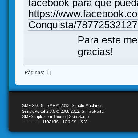
facebook para que pueda
https://www.facebook.c
Conquista/78772532127
Para este me
gracias!
Páginas: [
1
]
SMF 2.0.15
|
SMF © 2013
,
Simple Machines
SimplePortal 2.3.5 © 2008-2012, SimplePortal
SMFSimple.com Theme | Skin Samp
Sitemap:
Boards
|
Topics
|
XML