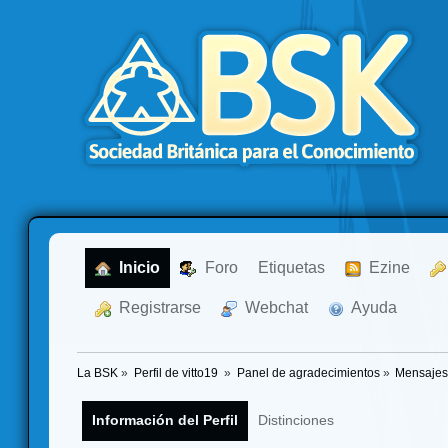
  Inicio
  Foro
Etiquetas
  Ezine
  Registrarse
  Webchat
  Ayuda
La BSK
»
Perfil de vitto19 
»
Panel de agradecimientos
»
Mensajes
Información del Perfil
Distinciones