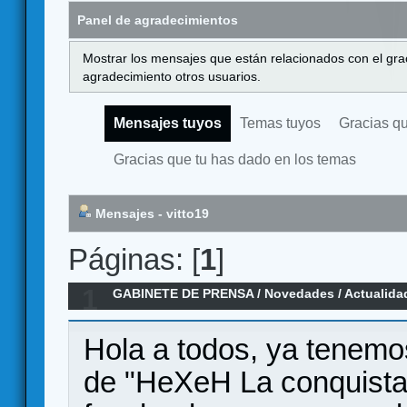
Panel de agradecimientos
Mostrar los mensajes que están relacionados con el gra
agradecimiento otros usuarios.
Mensajes tuyos
Temas tuyos
Gracias q
Gracias que tu has dado en los temas
Mensajes - vitto19
Páginas: [
1
]
1
GABINETE DE PRENSA
/
Novedades / Actualida
conquista"
Hola a todos, ya tenemo
de "HeXeH La conquista",