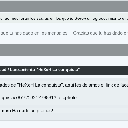
as. Se mostraran los
Temas
en los que
te dieron
un agradecimiento otro
 que tu has dado en los mensajes
Gracias que tu has dado e
idad
/
Lanzamiento "HeXeH La conquista"
dades de "HeXeH La conquista", aquí les dejamos el link de fa
nquista/787725321279881?fref=photo
mbro Ha dado un gracias!