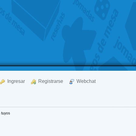
  Ingresar
  Registrarse
  Webchat
 tuyos