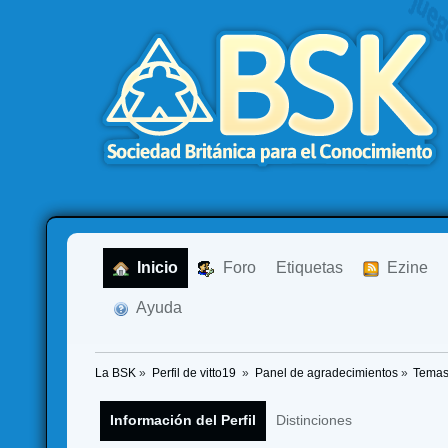
  Inicio
  Foro
Etiquetas
  Ezine
  Ayuda
La BSK
»
Perfil de vitto19 
»
Panel de agradecimientos
»
Temas
Información del Perfil
Distinciones