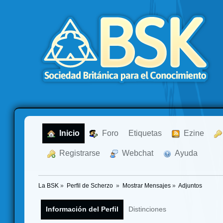
  Inicio
  Foro
Etiquetas
  Ezine
  Registrarse
  Webchat
  Ayuda
La BSK
»
Perfil de Scherzo 
»
Mostrar Mensajes
»
Adjuntos
Información del Perfil
Distinciones