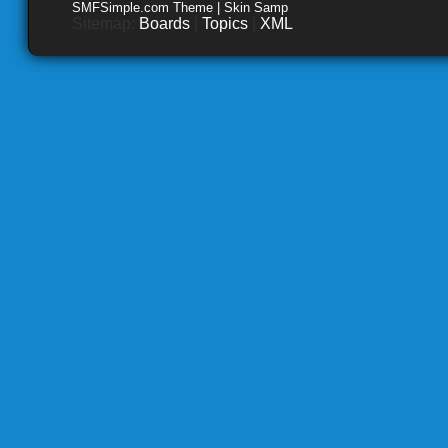
SMFSimple.com Theme | Skin Samp
Sitemap:
Boards
|
Topics
|
XML