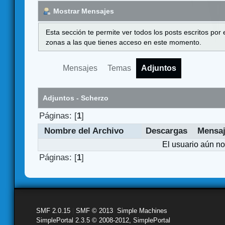
Mostrar Mensajes
Esta sección te permite ver todos los posts escritos por
zonas a las que tienes acceso en este momento.
Mensajes
Temas
Adjuntos
Adjuntos - Scherzo
Páginas: [
1
]
Nombre del Archivo
Descargas
Mensa
El usuario aún no
Páginas: [
1
]
SMF 2.0.15
|
SMF © 2013
,
Simple Machines
SimplePortal 2.3.5 © 2008-2012, SimplePortal