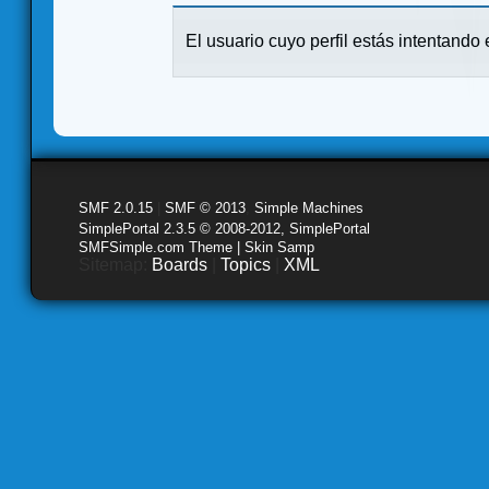
El usuario cuyo perfil estás intentando e
SMF 2.0.15
|
SMF © 2013
,
Simple Machines
SimplePortal 2.3.5 © 2008-2012, SimplePortal
SMFSimple.com Theme | Skin Samp
Sitemap:
Boards
|
Topics
|
XML