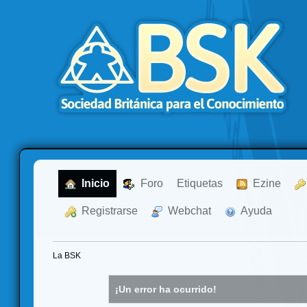
  Inicio
  Foro
Etiquetas
  Ezine
  Registrarse
  Webchat
  Ayuda
La BSK
¡Un error ha ocurrido!