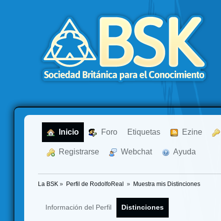
  Inicio
  Foro
Etiquetas
  Ezine
  Registrarse
  Webchat
  Ayuda
La BSK
»
Perfil de RodolfoReal 
»
Muestra mis Distinciones
Información del Perfil
Distinciones