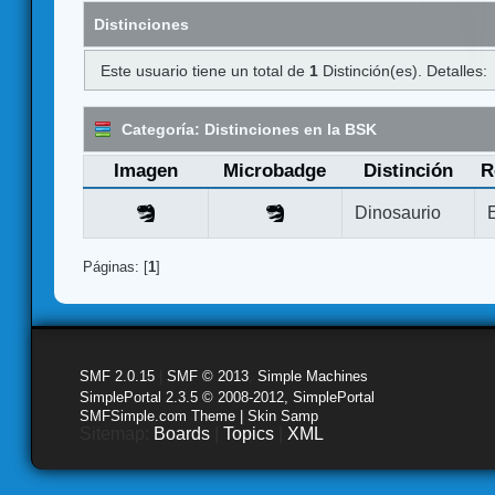
Distinciones
Este usuario tiene un total de
1
Distinción(es). Detalles:
Categoría: Distinciones en la BSK
Imagen
Microbadge
Distinción
R
Dinosaurio
Páginas: [
1
]
SMF 2.0.15
|
SMF © 2013
,
Simple Machines
SimplePortal 2.3.5 © 2008-2012, SimplePortal
SMFSimple.com Theme | Skin Samp
Sitemap:
Boards
|
Topics
|
XML