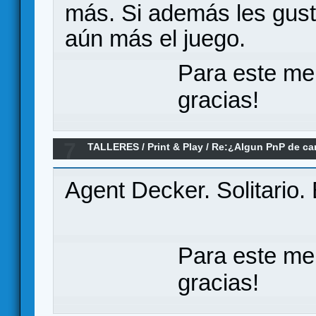
más. Si además les gusta
aún más el juego.
Para este me
gracias!
7
TALLERES
/
Print & Play
/
Re:¿Algun PnP de cart
pueda jugar solo?(aunque admita mas)
Agent Decker. Solitario
Para este me
gracias!