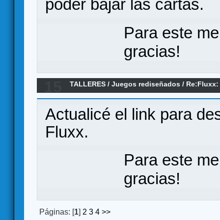
poder bajar las cartas.
Para este me
gracias!
15
TALLERES
/
Juegos rediseñados
/
Re:Fluxx:
Actualicé el link para d
Fluxx.
Para este me
gracias!
Páginas: [
1
]
2
3
4
>>