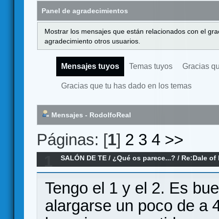
Panel de agradecimientos
Mostrar los mensajes que están relacionados con el gra
agradecimiento otros usuarios.
Mensajes tuyos
Temas tuyos
Gracias q
Gracias que tu has dado en los temas
Mensajes - RodolfoReal
Páginas: [
1
]
2
3
4
>>
1
SALÓN DE TE
/
¿Qué os parece...?
/
Re:Dale of 
mercaderes ¿Qué os parece...?
Tengo el 1 y el 2. Es bu
alargarse un poco de a 