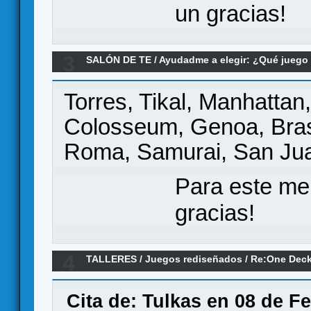
un gracias!
3
SALÓN DE TE
/
Ayudadme a elegir: ¿Qué jueg
grandes olvidados, o no... ¿qué juego me com
Torres, Tikal, Manhattan
Colosseum, Genoa, Brass
Roma, Samurai, San Ju
Para este me
gracias!
4
TALLERES
/
Juegos rediseñados
/
Re:One Dec
Cita de: Tulkas en 08 de F