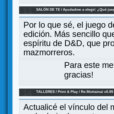
13
SALÓN DE TE
/
Ayudadme a elegir: ¿Qué ju
Re:Pathfinder vs. Aventuras Marca Este vs.
Por lo que sé, el juego
edición. Más sencillo que
espíritu de D&D, que pr
mazmorreros.
Para este me
gracias!
14
TALLERES
/
Print & Play
/
Re:Mottainai v0.95 
Actualicé el vínculo del 