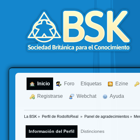
  Inicio
  Foro
Etiquetas
  Ezine
  Registrarse
  Webchat
  Ayuda
La BSK
»
Perfil de RodolfoReal 
»
Panel de agradecimientos
»
Men
Información del Perfil
Distinciones