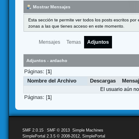
Mostrar Mensajes
Esta sección te permite ver todos los posts escritos por
zonas a las que tienes acceso en este momento.
Mensajes
Temas
Adjuntos
Adjuntos - ardacho
Páginas: [
1
]
Nombre del Archivo
Descargas
Mensa
El usuario aún no
Páginas: [
1
]
SMF 2.0.15
|
SMF © 2013
,
Simple Machines
SimplePortal 2.3.5 © 2008-2012, SimplePortal