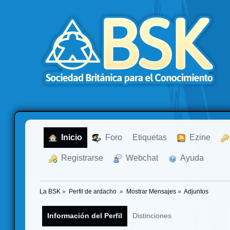
  Inicio
  Foro
Etiquetas
  Ezine
  Registrarse
  Webchat
  Ayuda
La BSK
»
Perfil de ardacho 
»
Mostrar Mensajes
»
Adjuntos
Información del Perfil
Distinciones