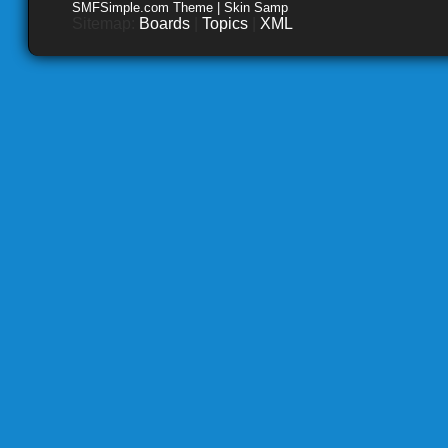
SMFSimple.com Theme | Skin Samp
Sitemap:
Boards
|
Topics
|
XML