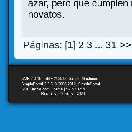
azar, pero que cumplen
novatos.
Páginas: [
1
]
2
3
...
31
>>
SMF 2.0.15
|
SMF © 2013
,
Simple Machines
SimplePortal 2.3.5 © 2008-2012, SimplePortal
SMFSimple.com Theme | Skin Samp
Sitemap:
Boards
|
Topics
|
XML