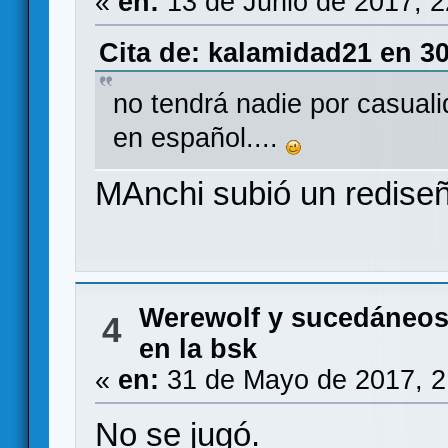
«
en:
13 de Junio de 2017, 
Cita de: kalamidad21 en 3
no tendrá nadie por casuali
en español....
MAnchi subió un redise
Werewolf y sucedáneo
4
en la bsk
«
en:
31 de Mayo de 2017, 2
No se jugó.