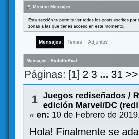
Mostrar Mensajes
Esta sección te permite ver todos los posts escritos por
zonas a las que tienes acceso en este momento.
Mensajes
Temas
Adjuntos
Mensajes - RodolfoReal
Páginas: [
1
]
2
3
...
31
>>
Juegos rediseñados
/
R
1
edición Marvel/DC (redi
«
en:
10 de Febrero de 2019
Hola! Finalmente se ada