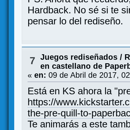
Hardback. No sé si te si
pensar lo del rediseño.
Juegos rediseñados
/
R
7
en castellano de Paper
«
en:
09 de Abril de 2017, 0
Está en KS ahora la "pr
https://www.kickstarter
the-pre-quill-to-paperb
Te animarás a este tam