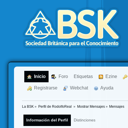
  Inicio
  Foro
Etiquetas
  Ezine
  Registrarse
  Webchat
  Ayuda
La BSK
»
Perfil de RodolfoReal 
»
Mostrar Mensajes
»
Mensajes
Información del Perfil
Distinciones