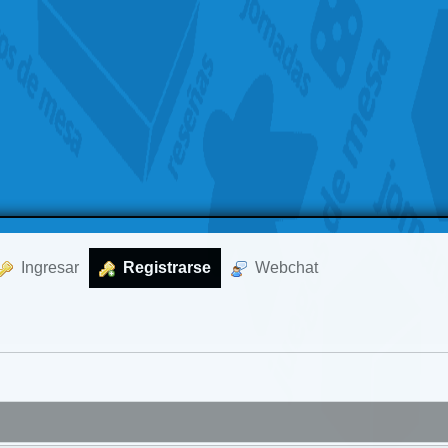
  Ingresar
  Registrarse
  Webchat