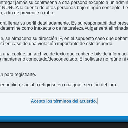
entregar jamás su contraseña a otra persona excepto a un admini
usar NUNCA la cuenta de otras personas bajo ningún concep
 a fin de prevenir su robo.
odrá llenar su perfil detalladamente. Es su responsabilidad pres
 determine como inexacta o de naturaleza vulgar será eliminada,
e, se almacena su dirección IP, en el supuesto caso que debamo
irá en caso de una violación importante de este acuerdo.
 una cookie, un archivo de texto que contiene bits de informac
mantenerlo conectado/desconectado. El software no reúne ni en
 para registrarte.
 político, social o religioso en cualquier sección del foro.