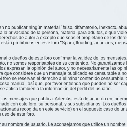
n no publicar ningún material "falso, difamatorio, inexacto, abus
a privacidad de la persona, material para adultos, o que viole
derechos de autor a excepto que seas el propietario de los der
én están prohibidos en este foro "Spam, flooding, anuncios, me
nal o dueños de este foro confirmar la validez de los mensajes
nto, no somos responsables de su contenido. No garantizamos la 
s expresan la opinión del autor, y no necesariamente las opini
era que considere que un mensaje publicado es censurable a noti
l foro se reservan el derecho a eliminar contenido censurable, 
oceso manual, así que, por favor entienda que pueden no ser c
se aplica también a la información del perfil del usuario.
 los mensajes que publica. Además, está de acuerdo en indemni
onado con este foro, su personal, y sus subsidiarios. Los dueños
relacionada recogida en este servicio) en el supuesto caso de u
 uso de este foro.
gir su nombre de usuario. Le aconsejamos que utilice un nombr