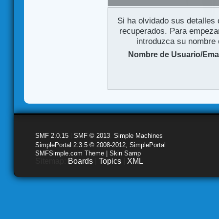
Si ha olvidado sus detalles
recuperados. Para empezar 
introduzca su nombre d
Nombre de Usuario/Emai
SMF 2.0.15
|
SMF © 2013
,
Simple Machines
SimplePortal 2.3.5 © 2008-2012, SimplePortal
SMFSimple.com Theme | Skin Samp
Sitemap:
Boards
|
Topics
|
XML