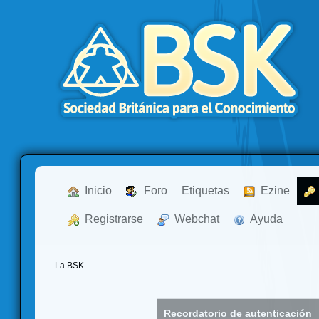
  Inicio
  Foro
Etiquetas
  Ezine
  Registrarse
  Webchat
  Ayuda
La BSK
Recordatorio de autenticación