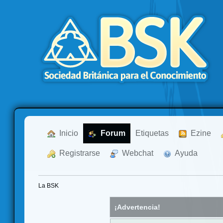
  Inicio
  Forum
Etiquetas
  Ezine
  Registrarse
  Webchat
  Ayuda
La BSK
¡Advertencia!