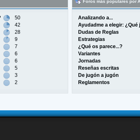
Foros más populares por A
?
50
Analizando a...
42
Ayudadme a elegir: ¿Qué
28
Dudas de Reglas
9
Estrategias
7
¿Qué os parece...?
6
Variantes
6
Jornadas
5
Reseñas escritas
3
De jugón a jugón
2
Reglamentos