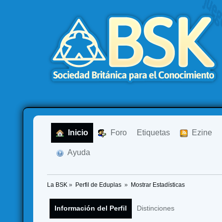
  Inicio
  Foro
Etiquetas
  Ezine
  Ayuda
La BSK
»
Perfil de Eduplas 
»
Mostrar Estadísticas
Información del Perfil
Distinciones