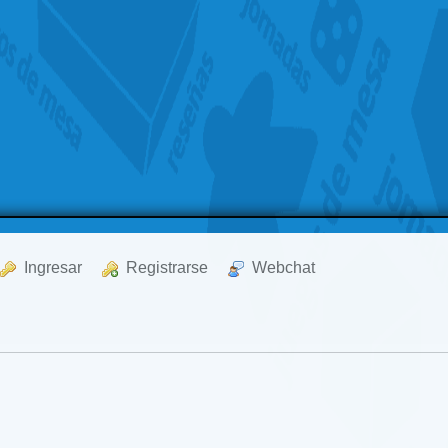
  Ingresar
  Registrarse
  Webchat