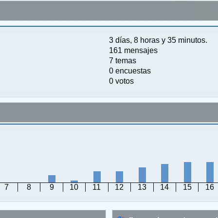
3 días, 8 horas y 35 minutos.
161 mensajes
7 temas
0 encuestas
0 votos
7
8
9
10
11
12
13
14
15
16