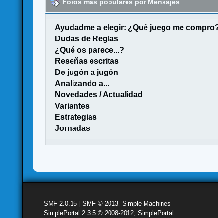
Foros más populares por Mensajes
Ayudadme a elegir: ¿Qué juego me compro
Dudas de Reglas
¿Qué os parece...?
Reseñas escritas
De jugón a jugón
Analizando a...
Novedades / Actualidad
Variantes
Estrategias
Jornadas
SMF 2.0.15
|
SMF © 2013
,
Simple Machines
SimplePortal 2.3.5 © 2008-2012, SimplePortal