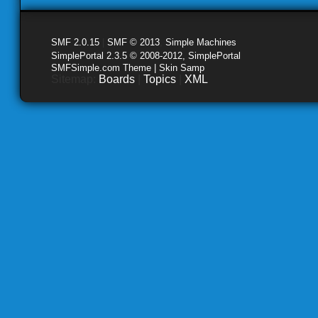
SMF 2.0.15
|
SMF © 2013
,
Simple Machines
SimplePortal 2.3.5 © 2008-2012, SimplePortal
SMFSimple.com Theme | Skin Samp
Sitemap:
Boards
|
Topics
|
XML