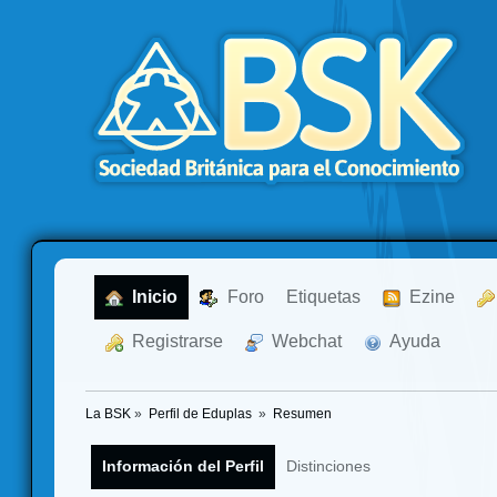
  Inicio
  Foro
Etiquetas
  Ezine
  Registrarse
  Webchat
  Ayuda
La BSK
»
Perfil de Eduplas 
»
Resumen
Información del Perfil
Distinciones