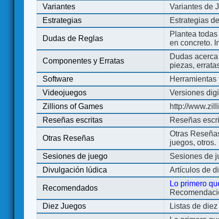
Variantes
Variantes de 
Estrategias
Estrategias d
Plantea todas
Dudas de Reglas
en concreto. 
Dudas acerca 
Componentes y Erratas
piezas, errata
Software
Herramientas 
Videojuegos
Versiones digi
Zillions of Games
http://www.zi
Reseñas escritas
Reseñas escri
Otras Reseñas 
Otras Reseñas
juegos, otros.
Sesiones de juego
Sesiones de 
Divulgación lúdica
Artículos de d
Lo primero qu
Recomendados
Recomendacion
Diez Juegos
Listas de die