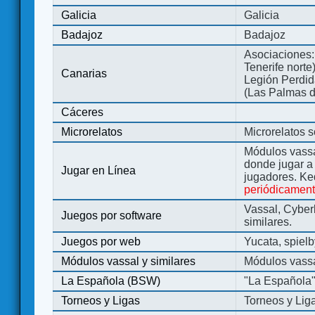
Galicia
Galicia
Badajoz
Badajoz
Asociaciones:
Tenerife norte
Canarias
Legión Perdida
(Las Palmas d
Cáceres
Microrelatos
Microrelatos 
Módulos vassa
donde jugar 
Jugar en Línea
jugadores. Ke
periódicamen
Vassal, Cyber
Juegos por software
similares.
Juegos por web
Yucata, spiel
Módulos vassal y similares
Módulos vassa
La Española (BSW)
"La Española
Torneos y Ligas
Torneos y Lig