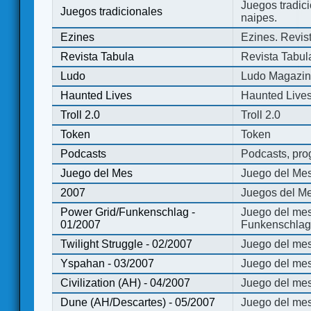
Juegos tradici
Juegos tradicionales
naipes.
Ezines
Ezines. Revist
Revista Tabula
Revista Tabul
Ludo
Ludo Magazi
Haunted Lives
Haunted Live
Troll 2.0
Troll 2.0
Token
Token
Podcasts
Podcasts, pro
Juego del Mes
Juego del Me
2007
Juegos del Me
Power Grid/Funkenschlag -
Juego del mes
01/2007
Funkenschlag 
Twilight Struggle - 02/2007
Juego del mes
Yspahan - 03/2007
Juego del me
Civilization (AH) - 04/2007
Juego del mes 
Dune (AH/Descartes) - 05/2007
Juego del me