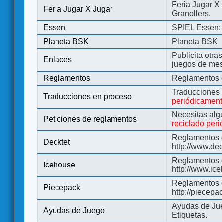
Feria Jugar X
Feria Jugar X Jugar
Granollers.
Essen
SPIEL Essen: 
Planeta BSK
Planeta BSK
Publicita otra
Enlaces
juegos de me
Reglamentos
Reglamentos d
Traducciones
Traducciones en proceso
periódicamen
Necesitas alg
Peticiones de reglamentos
reciclado per
Reglamentos d
Decktet
http://www.de
Reglamentos d
Icehouse
http://www.ic
Reglamentos 
Piecepack
http://piecepa
Ayudas de Jue
Ayudas de Juego
Etiquetas.