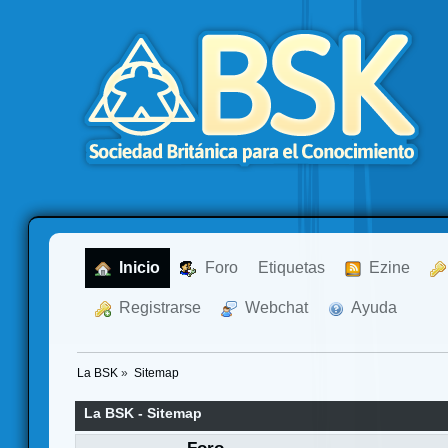
  Inicio
  Foro
Etiquetas
  Ezine
  Registrarse
  Webchat
  Ayuda
La BSK
»
Sitemap
La BSK - Sitemap