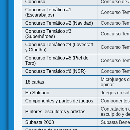
Concurso
Concurso de 
Concurso Temático #1
Concurso Temá
(Escarabajos)
Concurso Temático #2 (Navidad)
Concurso Tem
Concurso Temático #3
Concurso Tem
(Superhéroes)
Concurso Temático #4 (Lovecraft
Concurso Temá
y Cthulhu)
Concurso Temático #5 (Piel de
Concurso Temá
Toro)
Concurso Temático #6 (NSR)
Concurso Tem
Microjuegos d
18 cartas
opinar.
En Solitario
Juegos en soli
Componentes y partes de juegos
Componentes 
Contratación d
Pintores, escultores y artistas
esculpido y d
Subasta 2008
Subasta Bene