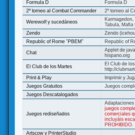
Formula D
Formula D
2º torneo al Combat Commander
2º torneo al
Karmagedon, W
Werewolf y sucedáneos
Tabula, Mafia
Zendo
Zendo (iceho
Republic of Rome "PBEM"
Republic of 
Applet de jav
Chat
hispano.org
El Club de los
El Club de los Martes
http://clubmar
Print & Play
Imprimir y Jug
Juegos Gratuitos
Juegos complet
Juegos Descatalogados
Adaptaciones 
juegos comple
Juegos rediseñados
comerciales q
incluyáis esc
PROHIBIDO.
Artscow y PrinterStudio