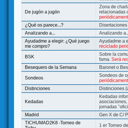
Zona de charl
De jugón a jugón
relacionadas 
periódicamen
¿Qué os parece...?
Disertaciones
Analizando a...
Analizando a..
Ayudadme a elegir: ¿Qué juego
Ayudadme a e
me compro?
reciclado per
Sobre la comu
BSK
fama.
Será re
Besequero de la Semana
Baronet o Be
Sondeos de o
Sondeos
periódicament
Distinciones
Distinciones 
Kedadas infor
Kedadas
asociaciones, 
jornadas "ofic
Madrid
Gen X de C/ P
TICHUMAD2K8 -Torneo de
1 er Torneo de
Tichu