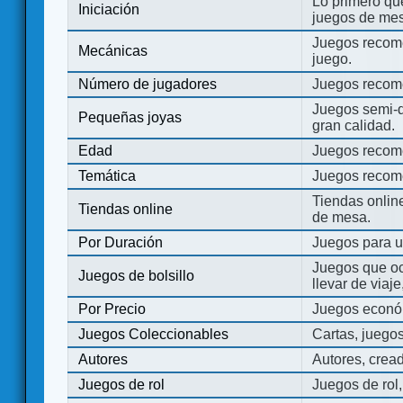
Lo primero que
Iniciación
juegos de mes
Juegos recome
Mecánicas
juego.
Número de jugadores
Juegos recom
Juegos semi-d
Pequeñas joyas
gran calidad.
Edad
Juegos recom
Temática
Juegos recom
Tiendas onli
Tiendas online
de mesa.
Por Duración
Juegos para u
Juegos que o
Juegos de bolsillo
llevar de viaje
Por Precio
Juegos económ
Juegos Coleccionables
Cartas, juego
Autores
Autores, crea
Juegos de rol
Juegos de rol,