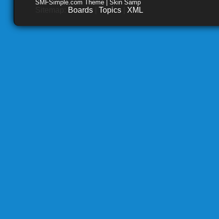
SMFSimple.com Theme | Skin Samp
Sitemap:
Boards
|
Topics
|
XML