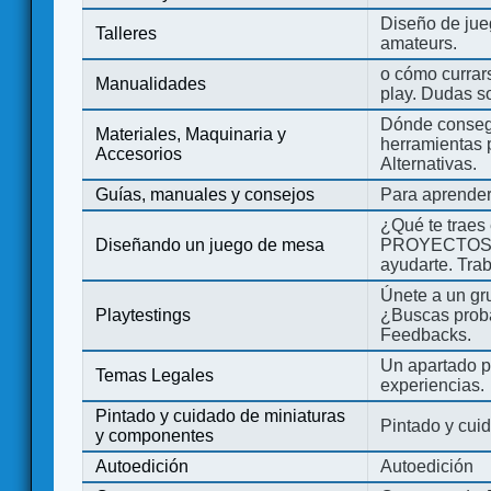
Diseño de jue
Talleres
amateurs.
o cómo currars
Manualidades
play. Dudas so
Dónde consegu
Materiales, Maquinaria y
herramientas 
Accesorios
Alternativas.
Guías, manuales y consejos
Para aprender
¿Qué te traes
Diseñando un juego de mesa
PROYECTOS co
ayudarte. Tra
Únete a un gru
Playtestings
¿Buscas probad
Feedbacks.
Un apartado pa
Temas Legales
experiencias.
Pintado y cuidado de miniaturas
Pintado y cui
y componentes
Autoedición
Autoedición