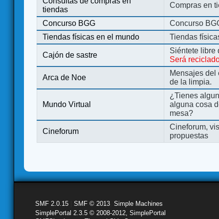
Consultas de compras en
Compras en ti
tiendas
Concurso BGG
Concurso BG
Tiendas físicas en el mundo
Tiendas físic
Siéntete libre
Cajón de sastre
Será reciclad
Mensajes del 
Arca de Noe
de la limpia.
¿Tienes algu
Mundo Virtual
alguna cosa d
mesa?
Cineforum, vis
Cineforum
propuestas
SMF 2.0.15
|
SMF © 2013
,
Simple Machines
SimplePortal 2.3.5 © 2008-2012, SimplePortal