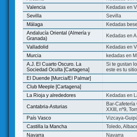
Valencia
Kedadas en V
Sevilla
Sevilla
Málaga
Kedadas bese
Andalucía Oriental (Almería y
Kedadas en An
Granada)
Valladolid
Kedadas en Va
Murcia
kedadas en M
A.J. El Cuarto Oscuro. La
Si te gustan l
Sociedad Oculta [Cartagena]
este es tu sit
El Duende [Murcia/El Palmar]
Club Meeple [Cartagena]
La Rioja y alrededores
Kedadas en L
Bar-Cafetería 
Cantabria-Asturias
XXIII, nº9, To
País Vasco
Vizcaya-Guip
Castilla la Mancha
Toledo, Albac
Navarra
Navarra