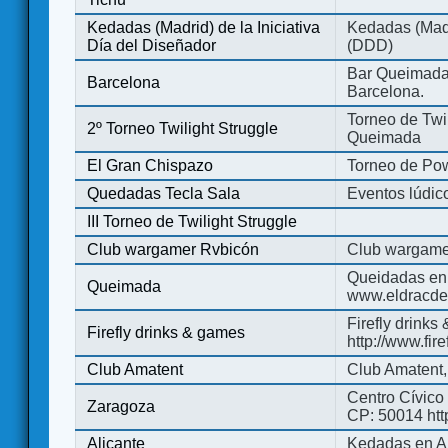
Kedadas (Madrid) de la Iniciativa
Kedadas (Madri
Día del Diseñador
(DDD)
Bar Queimada.
Barcelona
Barcelona.
Torneo de Twil
2º Torneo Twilight Struggle
Queimada
El Gran Chispazo
Torneo de Po
Quedadas Tecla Sala
Eventos lúdico
III Torneo de Twilight Struggle
Club wargamer Rvbicón
Club wargame
Queidadas en
Queimada
www.eldracde
Firefly drinks
Firefly drinks & games
http://www.fir
Club Amatent
Club Amatent,
Centro Cívico 
Zaragoza
CP: 50014 http
Alicante
Kedadas en Al