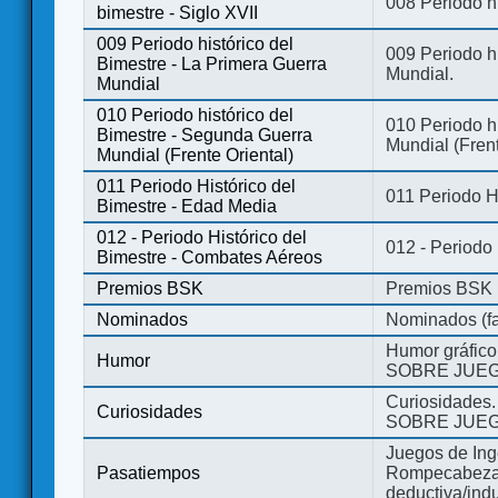
008 Periodo hi
bimestre - Siglo XVII
009 Periodo histórico del
009 Periodo hi
Bimestre - La Primera Guerra
Mundial.
Mundial
010 Periodo histórico del
010 Periodo h
Bimestre - Segunda Guerra
Mundial (Frent
Mundial (Frente Oriental)
011 Periodo Histórico del
011 Periodo H
Bimestre - Edad Media
012 - Periodo Histórico del
012 - Periodo
Bimestre - Combates Aéreos
Premios BSK
Premios BSK
Nominados
Nominados (fa
Humor gráfico
Humor
SOBRE JUEG
Curiosidades.
Curiosidades
SOBRE JUEG
Juegos de Ing
Pasatiempos
Rompecabezas
deductiva/indu