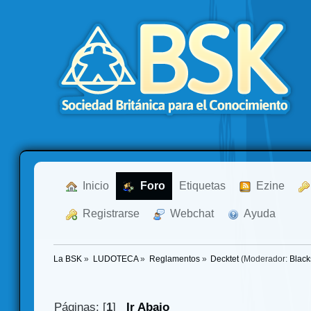
  Inicio
  Foro
Etiquetas
  Ezine
  Registrarse
  Webchat
  Ayuda
La BSK
»
LUDOTECA
»
Reglamentos
»
Decktet
(Moderador:
Blac
Páginas: [
1
]
Ir Abajo