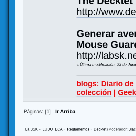
The Decktet
http://www.d
Generar aven
Mouse Guard
http://labsk.
«
Última modificación: 23 de Juni
blogs:
Diario d
colección
|
Geek
Páginas: [
1
]
Ir Arriba
La BSK
»
LUDOTECA
»
Reglamentos
»
Decktet
(Moderador:
Bla