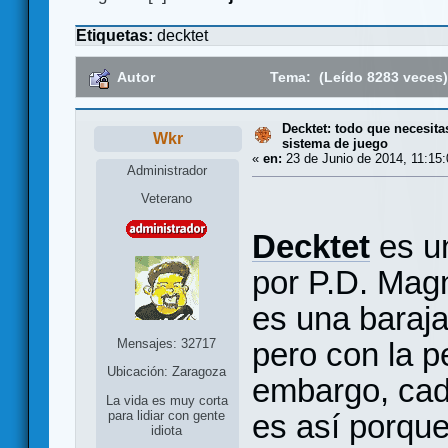
Etiquetas:
decktet
Autor
Tema: (Leído 8283 veces
Decktet: todo que necesita
Wkr
sistema de juego
«
en:
23 de Junio de 2014, 11:15:
Administrador
Veterano
Decktet
es 
por P.D. Mag
es una baraja
Mensajes: 32717
pero con la p
Ubicación: Zaragoza
embargo, cada
La vida es muy corta
es así porque
para lidiar con gente
idiota