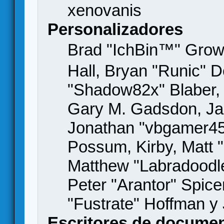
xenovanis
Personalizadores
Brad "IchBin™" Gro
Hall, Bryan "Runic" D
"Shadow82x" Blaber, 
Gary M. Gadsdon, Jas
Jonathan "vbgamer45" 
Possum, Kirby, Matt
Matthew "Labradoodle
Peter "Arantor" Spice
"Fustrate" Hoffman y
Escritores de docume