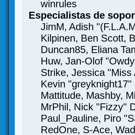
winrules
Especialistas de sopor
JimM, Adish "(F.L.A.M
Kilpinen, Ben Scott,
Duncan85, Eliana Tame
Huw, Jan-Olof "Owdy"
Strike, Jessica "Mis
Kevin "greyknight17" H
Mattitude, Mashby, Mic
MrPhil, Nick "Fizzy" 
Paul_Pauline, Piro "S
RedOne, S-Ace, Wad