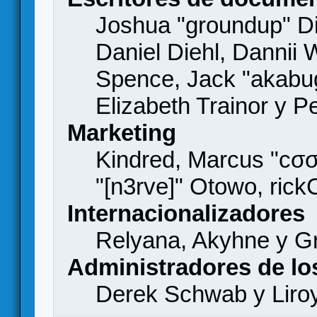
Joshua "groundup" Di
Daniel Diehl, Dannii 
Spence, Jack "akabu
Elizabeth Trainor y 
Marketing
Kindred, Marcus "cσσ
"[n3rve]" Otowo, rick
Internacionalizadores
Relyana, Akyhne y G
Administradores de lo
Derek Schwab y Liro