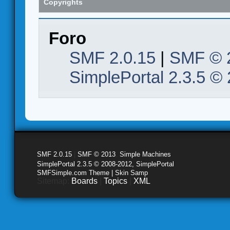
Copyrights
Foro
SMF 2.0.15
|
SMF © 
SimplePortal 2.3.5 ©
SMF 2.0.15
|
SMF © 2013
,
Simple Machines
SimplePortal 2.3.5 © 2008-2012, SimplePortal
SMFSimple.com Theme | Skin Samp
Sitemap:
Boards
|
Topics
|
XML