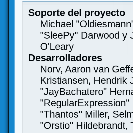
Soporte del proyecto
Michael "Oldiesmann
"SleePy" Darwood y J
O'Leary
Desarrolladores
Norv, Aaron van Geffe
Kristiansen, Hendrik
"JayBachatero" Hern
"RegularExpression"
"Thantos" Miller, Se
"Orstio" Hildebrandt,