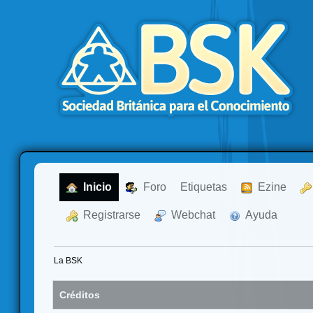
  Inicio
  Foro
Etiquetas
  Ezine
  Registrarse
  Webchat
  Ayuda
La BSK
Créditos