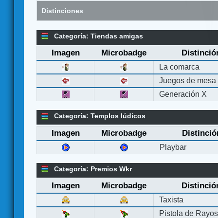
Distinciones
Categoría: Tiendas amigas
Imagen
Microbadge
Distinció
La comarca
Juegos de mesa
Generación X
Categoría: Templos lúdicos
Imagen
Microbadge
Distinció
Playbar
Categoría: Premios Wkr
Imagen
Microbadge
Distinció
Taxista
Pistola de Rayo