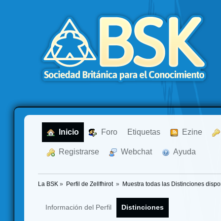
  Inicio
  Foro
Etiquetas
  Ezine
  Registrarse
  Webchat
  Ayuda
La BSK
»
Perfil de Zellfhirot 
»
Muestra todas las Distinciones dispo
Información del Perfil
Distinciones