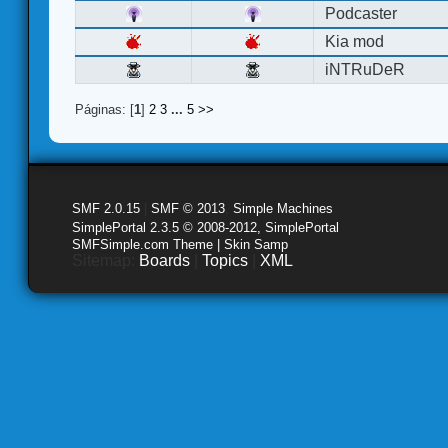
Podcaster
Kia mod
iNTRuDeR
Páginas: [
1
]
2
3
...
5
>>
SMF 2.0.15
|
SMF © 2013
,
Simple Machines
SimplePortal 2.3.5 © 2008-2012, SimplePortal
SMFSimple.com Theme | Skin Samp
Sitemap:
Boards
|
Topics
|
XML