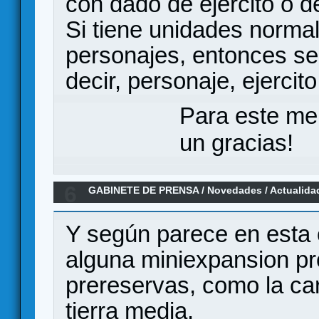
con dado de ejercito o de
Si tiene unidades normal
personajes, entonces se
decir, personaje, ejercito
Para este me
un gracias!
6
GABINETE DE PRENSA
/
Novedades / Actualida
the Ring: Warriors of Middle-earth"
Y según parece en esta
alguna miniexpansion pr
prereservas, como la car
tierra media.