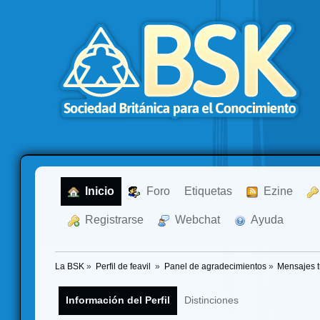
  Inicio
  Foro
Etiquetas
  Ezine
  Registrarse
  Webchat
  Ayuda
La BSK
»
Perfil de feavil 
»
Panel de agradecimientos
»
Mensajes 
Información del Perfil
Distinciones