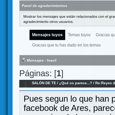
Panel de agradecimientos
Mostrar los mensajes que están relacionados con el gra
agradecimiento otros usuarios.
Mensajes tuyos
Temas tuyos
Gracias q
Gracias que tu has dado en los temas
Mensajes - feavil
Páginas: [
1
]
1
SALÓN DE TE
/
¿Qué os parece...?
/
Re:Reyes d
del Anillo
Pues segun lo que han p
facebook de Ares, parec