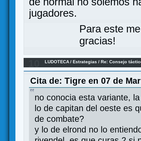
de normal no solemos ha
jugadores.
Para este me
gracias!
10
LUDOTECA
/
Estrategias
/
Re: Consejo táctic
Cita de: Tigre en 07 de Ma
no conocia esta variante, l
lo de capitan del oeste es q
de combate?
y lo de elrond no lo entiend
rivendel, es que curas 2 si