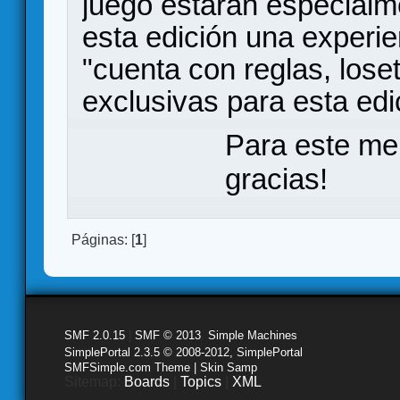
juego estarán especialm
esta edición una experie
"cuenta con reglas, lose
exclusivas para esta edi
Para este me
gracias!
Páginas: [
1
]
SMF 2.0.15
|
SMF © 2013
,
Simple Machines
SimplePortal 2.3.5 © 2008-2012, SimplePortal
SMFSimple.com Theme | Skin Samp
Sitemap:
Boards
|
Topics
|
XML