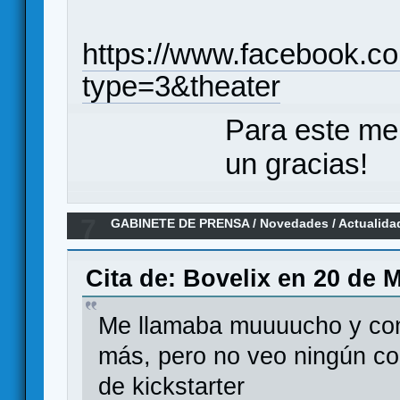
https://www.facebook.
type=3&theater
Para este me
un gracias!
7
GABINETE DE PRENSA
/
Novedades / Actualida
(Hush Hush Projects)
Cita de: Bovelix en 20 de 
Me llamaba muuuucho y con 
más, pero no veo ningún co
de kickstarter