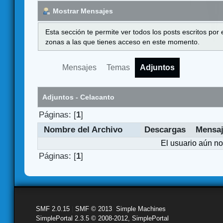
Mostrar Mensajes
Esta sección te permite ver todos los posts escritos por
zonas a las que tienes acceso en este momento.
Mensajes
Temas
Adjuntos
Adjuntos - Celacanto
Páginas: [
1
]
Nombre del Archivo
Descargas
Mensa
El usuario aún no
Páginas: [
1
]
SMF 2.0.15
|
SMF © 2013
,
Simple Machines
SimplePortal 2.3.5 © 2008-2012, SimplePortal