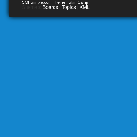
SMFSimple.com Theme | Skin Samp
Sitemap:
Boards
|
Topics
|
XML