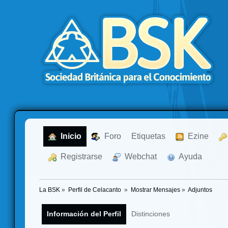
  Inicio
  Foro
Etiquetas
  Ezine
  Registrarse
  Webchat
  Ayuda
La BSK
»
Perfil de Celacanto 
»
Mostrar Mensajes
»
Adjuntos
Información del Perfil
Distinciones