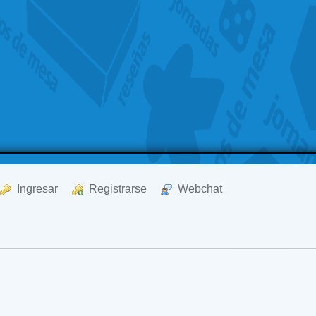
  Ingresar
  Registrarse
  Webchat