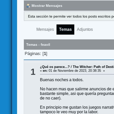
Mostrar Mensajes
Esta sección te permite ver todos los posts escritos
Mensajes
Temas
Adjuntos
Temas - feavil
Páginas: [
1
]
¿Qué os parece...?
/
The Witcher: Path of Dest
1
«
en:
01 de Noviembre de 2023, 20:38:35 »
Buenas noches a todos.
No hacen mas que salirme anuncios de es
bastante simple, asi que quería pregunta
de no caer).
En principio me gustan los juegos narrati
tampoco le veo muy por la labor.