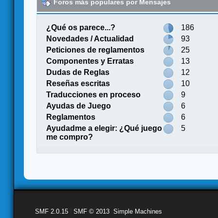
Foros más populares por Mensajes
¿Qué os parece...?
186
Novedades / Actualidad
93
Peticiones de reglamentos
25
Componentes y Erratas
13
Dudas de Reglas
12
Reseñas escritas
10
Traducciones en proceso
9
Ayudas de Juego
6
Reglamentos
6
Ayudadme a elegir: ¿Qué juego
5
me compro?
SMF 2.0.15
|
SMF © 2013
,
Simple Machines