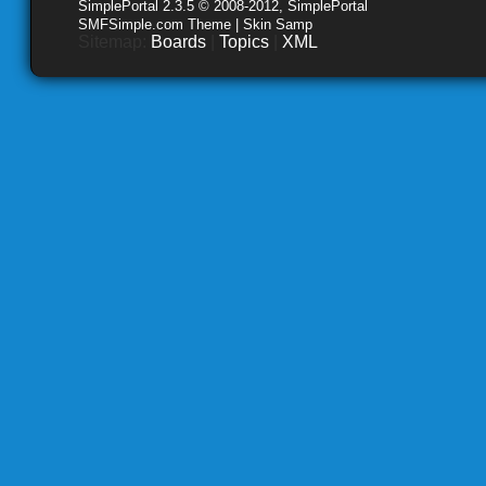
SimplePortal 2.3.5 © 2008-2012, SimplePortal
SMFSimple.com Theme | Skin Samp
Sitemap:
Boards
|
Topics
|
XML