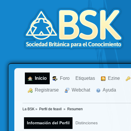
  Inicio
  Foro
Etiquetas
  Ezine
  Registrarse
  Webchat
  Ayuda
La BSK
»
Perfil de feavil 
»
Resumen
Información del Perfil
Distinciones