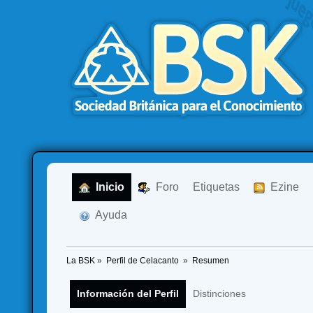
  Inicio
  Foro
Etiquetas
  Ezine
  Ayuda
La BSK
»
Perfil de Celacanto 
»
Resumen
Información del Perfil
Distinciones