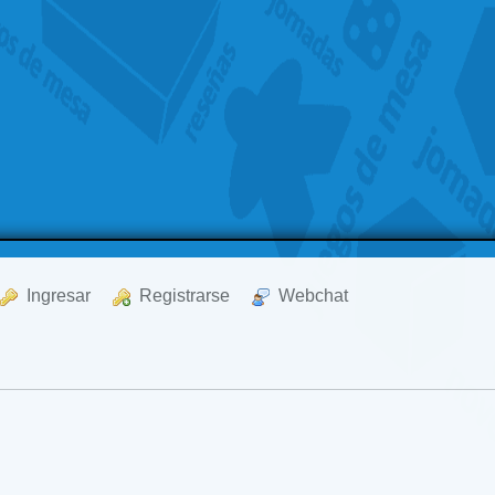
  Ingresar
  Registrarse
  Webchat