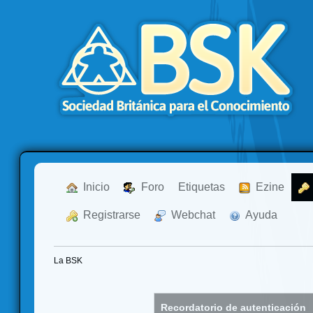
  Inicio
  Foro
Etiquetas
  Ezine
  Registrarse
  Webchat
  Ayuda
La BSK
Recordatorio de autenticación