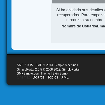
Si ha olvidado sus detalles
recuperados. Para empezar 
introduzca su nombre d
Nombre de Usuario/Emai
SMF 2.0.15
|
SMF © 2013
,
Simple Machines
SimplePortal 2.3.5 © 2008-2012, SimplePortal
SMFSimple.com Theme | Skin Samp
Sitemap:
Boards
|
Topics
|
XML