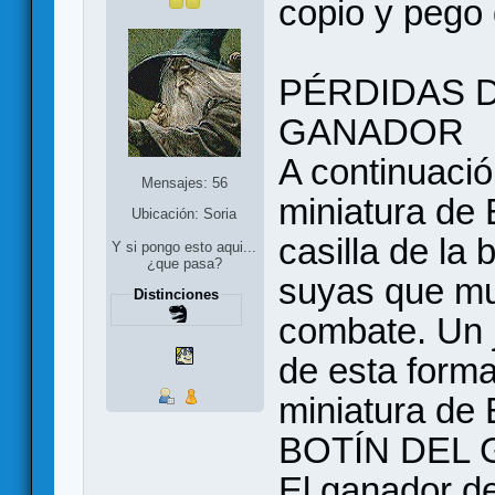
copio y pego 
PÉRDIDAS D
GANADOR
A continuació
Mensajes: 56
miniatura de E
Ubicación: Soria
casilla de la
Y si pongo esto aqui...
¿que pasa?
suyas que mu
Distinciones
combate. Un 
de esta forma
miniatura de E
BOTÍN DEL
El ganador de