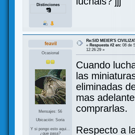
luchais? jjj
Distinciones
Re:SID MEIER'S CIVILIZA
feavil
«
Respuesta #2 en:
08 de S
12:26:29 »
Ocasional
Cuando luchas
las miniatura
eliminadas de
mas adelante 
comprarlas.
Mensajes: 56
Ubicación: Soria
Respecto a la
Y si pongo esto aqui...
¿que pasa?