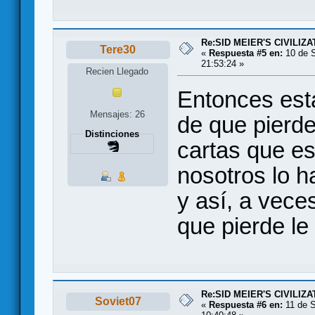
Re:SID MEIER'S CIVILIZA
Tere30
«
Respuesta #5 en:
10 de S
21:53:24 »
Recien Llegado
Entonces est
Mensajes: 26
de que pierde
Distinciones
cartas que es
nosotros lo h
y así, a vece
que pierde le
Re:SID MEIER'S CIVILIZA
Soviet07
«
Respuesta #6 en:
11 de S