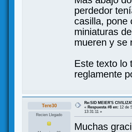
perdedor tení
casilla, pone
miniaturas de
mueren y se re
Este texto lo 
reglamente po
Re:SID MEIER'S CIVILIZA
Tere30
«
Respuesta #8 en:
12 de S
13:31:11 »
Recien Llegado
Muchas gracia