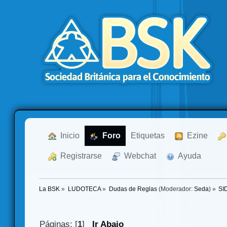
  Inicio
  Foro
Etiquetas
  Ezine
  Registrarse
  Webchat
  Ayuda
La BSK
»
LUDOTECA
»
Dudas de Reglas
(Moderador:
Seda
) »
SI
Páginas: [
1
]
Ir Abajo