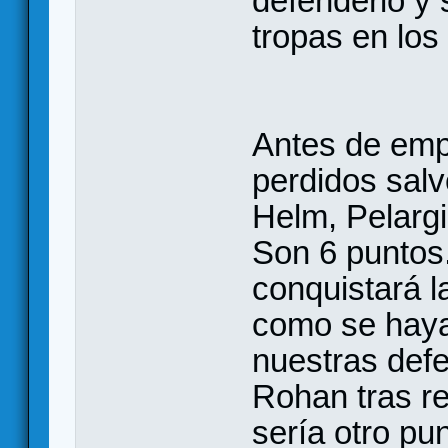
defenderlo y 
tropas en lo
Antes de emp
perdidos sal
Helm, Pelargir
Son 6 puntos
conquistará 
como se hayan
nuestras def
Rohan tras r
sería otro pu