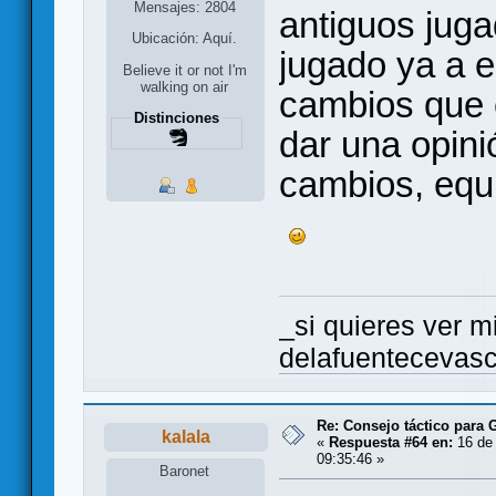
Mensajes: 2804
antiguos jug
Ubicación: Aquí.
jugado ya a e
Believe it or not I'm
walking on air
cambios que 
Distinciones
dar una opini
cambios, equi
_si quieres ver mi
delafuentecevas
Re: Consejo táctico para G
kalala
«
Respuesta #64 en:
16 de 
09:35:46 »
Baronet