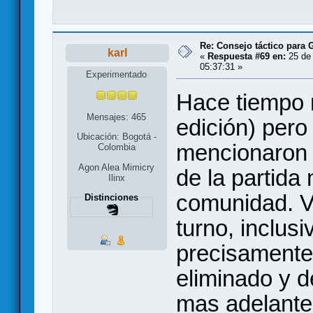
Re: Consejo táctico para G
karl
«
Respuesta #69 en:
25 de 
05:37:31 »
Experimentado
Hace tiempo n
Mensajes: 465
edición) pero
Ubicación: Bogotá -
mencionaron 
Colombia
Agon Alea Mimicry
de la partida
Ilinx
comunidad. V
Distinciones
turno, inclus
precisamente 
eliminado y d
mas adelante