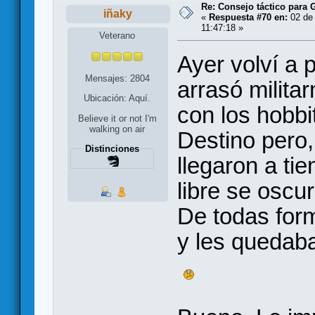
Re: Consejo táctico para G
iñaky
«
Respuesta #70 en:
02 de 
11:47:18 »
Veterano
Ayer volví a
Mensajes: 2804
arrasó milita
Ubicación: Aquí.
con los hobbi
Believe it or not I'm
walking on air
Destino pero
Distinciones
llegaron a tie
libre se oscu
De todas form
y les quedaban