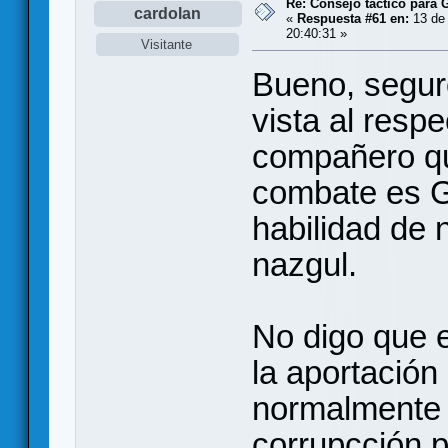
Re: Consejo táctico para G
cardolan
«
Respuesta #61 en:
13 de 
20:40:31 »
Visitante
Bueno, segur
vista al resp
compañero qu
combate es G
habilidad de 
nazgul.
No digo que 
la aportación
normalmente 
corrupcción 