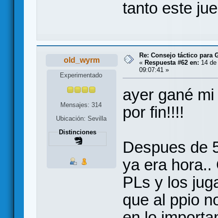
tanto este j
Re: Consejo táctico para G
old_wyrm
«
Respuesta #62 en:
14 de 
09:07:41 »
Experimentado
ayer gané mi 
Mensajes: 314
por fin!!!!
Ubicación: Sevilla
Distinciones
Despues de 5
ya era hora..
PLs y los ju
que al ppio n
en lo importan