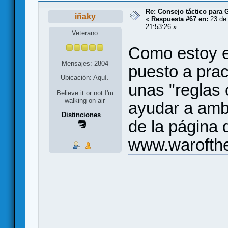
Re: Consejo táctico para G
iñaky
«
Respuesta #67 en:
23 de 
21:53:26 »
Veterano
Como estoy e
Mensajes: 2804
puesto a prac
Ubicación: Aquí.
unas "reglas
Believe it or not I'm
walking on air
ayudar a amb
Distinciones
de la página 
www.warofthe