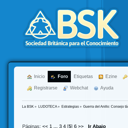
  Inicio
  Foro
Etiquetas
  Ezine
  Registrarse
  Webchat
  Ayuda
La BSK
»
LUDOTECA
»
Estrategias
»
Guerra del Anillo: Consejo tá
Páginas:
<<
1
...
3
4
[
5
]
6
>>
Ir Abajo