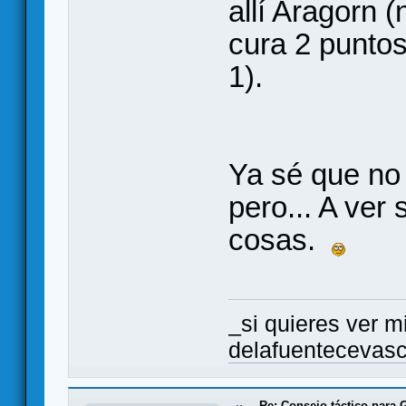
allí Aragorn 
cura 2 punto
1).
Ya sé que no 
pero... A ver
cosas.
_si quieres ver mi
delafuentecevas
Re: Consejo táctico para G