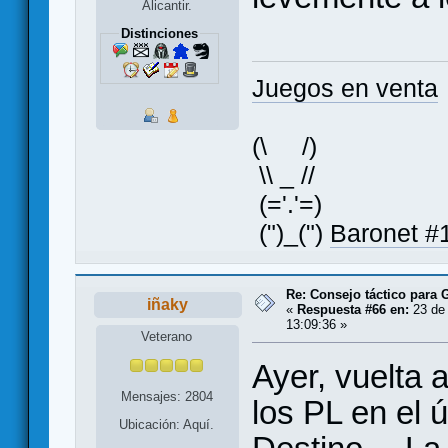
Alicantir.
Distinciones
Juegos en venta
(\ /)
\\ _ //
(='.'=)
(")_(")
Baronet #1
Re: Consejo táctico para G
iñaky
«
Respuesta #66 en:
23 de 
13:09:36 »
Veterano
Ayer, vuelta 
Mensajes: 2804
los PL en el ú
Ubicación: Aquí.