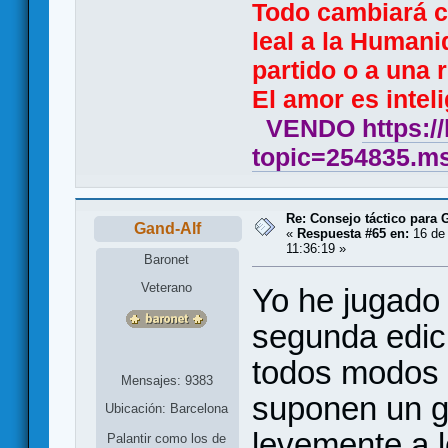
Todo cambiará 
leal a la Humani
partido o a una r
El amor es inteli
VENDO
https:/
topic=254835.
Re: Consejo táctico para G
Gand-Alf
«
Respuesta #65 en:
16 de 
11:36:19 »
Baronet
Veterano
Yo he jugado 
segunda edic
todos modos 
Mensajes: 9383
suponen un g
Ubicación: Barcelona
levemente a l
Palantir como los de