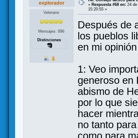
explorador
«
Respuesta #68 en:
24 de 
15:20:55 »
Veterano
Después de a
Mensajes: 896
los pueblos l
Distinciones
en mi opinión
1: Veo import
generoso en 
abismo de He
por lo que s
hacer mientra
no tanto para
como para ma