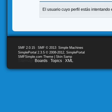
El usuario cuyo perfil estás intentando e
SMF 2.0.15
|
SMF © 2013
,
Simple Machines
SimplePortal 2.3.5 © 2008-2012, SimplePortal
SMFSimple.com Theme | Skin Samp
Sitemap:
Boards
|
Topics
|
XML