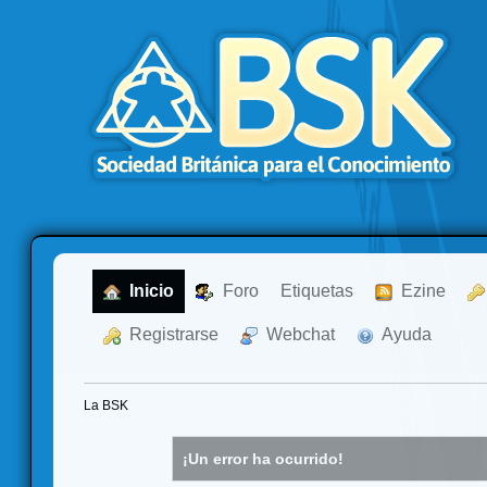
  Inicio
  Foro
Etiquetas
  Ezine
  Registrarse
  Webchat
  Ayuda
La BSK
¡Un error ha ocurrido!