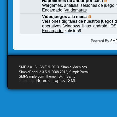
Napoleones de andar por casa
Wargames, análisis, sesiones de juego, 
Encargado:
Valdemaras
Videojuegos a la mesa
Versiones digitales de nuestros juegos d
operativos (windows, linux, android, iOS,
Encargado:
kalisto59
Powered By
SMF 
SMF 2.0.15
|
SMF © 2013
,
Simple Machines
SimplePortal 2.3.5 © 2008-2012, SimplePortal
SMFSimple.com Theme | Skin Samp
Sitemap:
Boards
|
Topics
|
XML