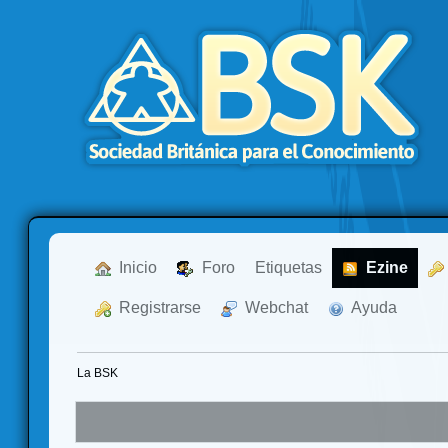
  Inicio
  Foro
Etiquetas
  Ezine
  Registrarse
  Webchat
  Ayuda
La BSK