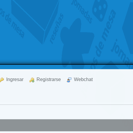
  Ingresar
  Registrarse
  Webchat