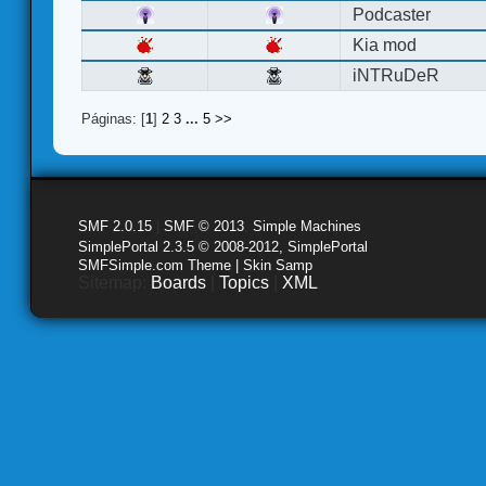
Podcaster
Kia mod
iNTRuDeR
Páginas: [
1
]
2
3
...
5
>>
SMF 2.0.15
|
SMF © 2013
,
Simple Machines
SimplePortal 2.3.5 © 2008-2012, SimplePortal
SMFSimple.com Theme | Skin Samp
Sitemap:
Boards
|
Topics
|
XML