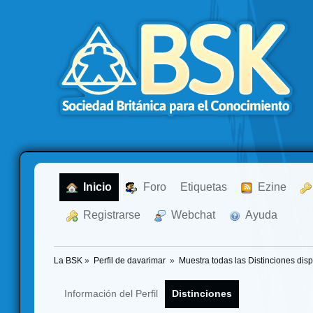
  Inicio
  Foro
Etiquetas
  Ezine
  Registrarse
  Webchat
  Ayuda
La BSK
»
Perfil de davarimar 
»
Muestra todas las Distinciones dis
Información del Perfil
Distinciones