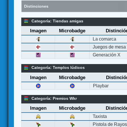
Distinciones
Categoría: Tiendas amigas
Imagen
Microbadge
Distinció
La comarca
Juegos de mesa
Generación X
Categoría: Templos lúdicos
Imagen
Microbadge
Distinció
Playbar
Categoría: Premios Wkr
Imagen
Microbadge
Distinció
Taxista
Pistola de Rayo