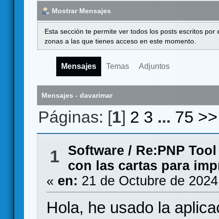
Mostrar Mensajes
Esta sección te permite ver todos los posts escritos por
zonas a las que tienes acceso en este momento.
Mensajes
Temas
Adjuntos
Mensajes - davarimar
Páginas: [
1
]
2
3
...
75
>>
Software
/
Re:PNP Tool 
1
con las cartas para imp
«
en:
21 de Octubre de 2024
Hola, he usado la aplic