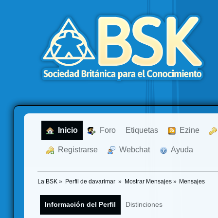
  Inicio
  Foro
Etiquetas
  Ezine
  Registrarse
  Webchat
  Ayuda
La BSK
»
Perfil de davarimar 
»
Mostrar Mensajes
»
Mensajes
Información del Perfil
Distinciones