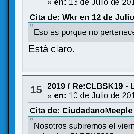
«
en:
13 de Julio de 20
Cita de: Wkr en 12 de Juli
Eso es porque no pertenecéis
Está claro.
2019
/
Re:CLBSK19 - L
15
«
en:
10 de Julio de 20
Cita de: CiudadanoMeeple 
Nosotros subiremos el viern