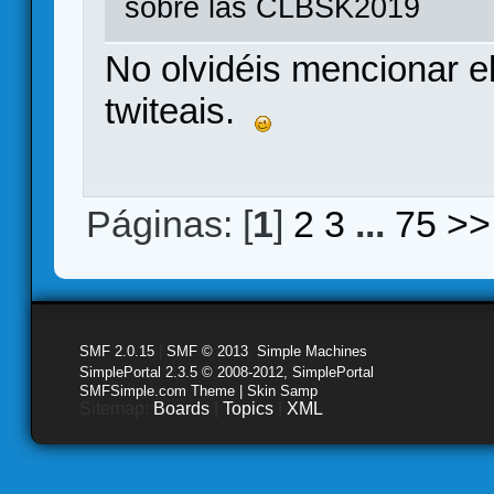
sobre las CLBSK2019
No olvidéis mencionar el 
twiteais.
Páginas: [
1
]
2
3
...
75
>>
SMF 2.0.15
|
SMF © 2013
,
Simple Machines
SimplePortal 2.3.5 © 2008-2012, SimplePortal
SMFSimple.com Theme | Skin Samp
Sitemap:
Boards
|
Topics
|
XML