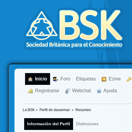
  Inicio
  Foro
Etiquetas
  Ezine
  Registrarse
  Webchat
  Ayuda
La BSK
»
Perfil de davarimar 
»
Resumen
Información del Perfil
Distinciones